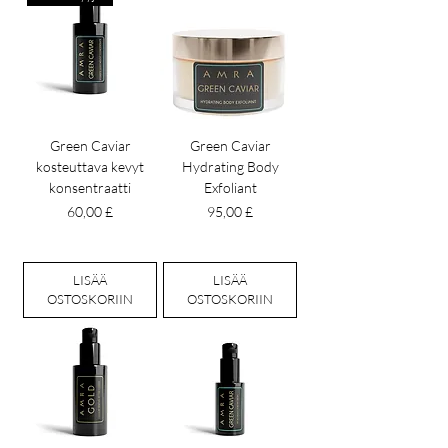
Green Caviar
Green Caviar
kosteuttava kevyt
Hydrating Body
konsentraatti
Exfoliant
Hinta
Hinta
60,00 £
95,00 £
LISÄÄ
LISÄÄ
OSTOSKORIIN
OSTOSKORIIN