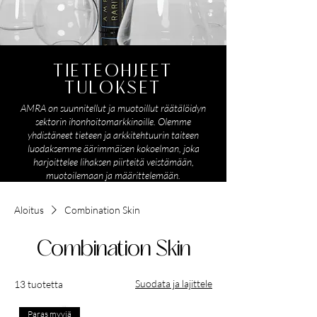
TIETEOHJEET
TULOKSET
AMRA on suunnitellut ja muotoillut räätälöidyn
sektorin ihonhoitomarkkinoille. Olemme
yhdistäneet tieteen ja arkkitehtuurin taiteen
luodaksemme äärimmäisen kokoelman, joka
harjoittelee lihaksen piirteitä veistämään,
muotoilemaan ja määrittelemään.
Aloitus
Combination Skin
Combination Skin
Suodata ja lajittele
13 tuotetta
Paras myyjä