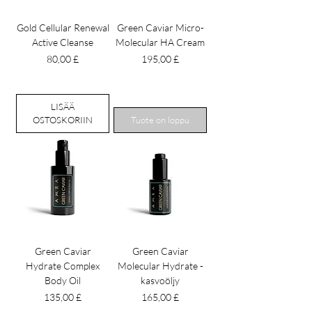
Gold Cellular Renewal
Green Caviar Micro-
Active Cleanse
Molecular HA Cream
Hinta
Hinta
80,00 £
195,00 £
LISÄÄ
OSTOSKORIIN
Tuote on loppu
Green Caviar
Green Caviar
Hydrate Complex
Molecular Hydrate -
Body Oil
kasvoöljy
Hinta
Hinta
135,00 £
165,00 £