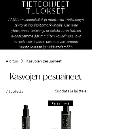
TIETEOHJEET
TULOKSET
AMRA on suunnitellut ja muotoillut räätälöidyn
sektorin ihonhoitomarkkinoille. Olemme
yhdistäneet tieteen ja arkkitehtuurin taiteen
luodaksemme äärimmäisen kokoelman, joka
harjoittelee lihaksen piirteitä veistämään,
muotoilemaan ja määrittelemään.
Aloitus
Kasvojen pesuaineet
Kasvojen pesuaineet
Suodata ja lajittele
7 tuotetta
Paras myyjä