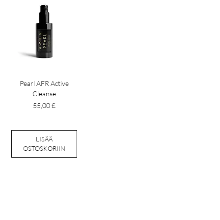
Pearl AFR Active
Cleanse
Hinta
55,00 £
LISÄÄ
OSTOSKORIIN