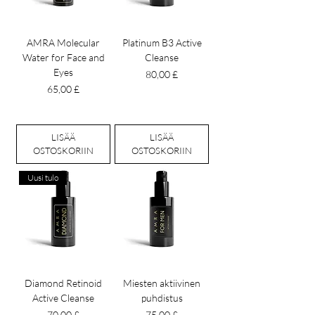
AMRA Molecular
Platinum B3 Active
Water for Face and
Cleanse
Eyes
Hinta
80,00 £
Hinta
65,00 £
LISÄÄ
LISÄÄ
OSTOSKORIIN
OSTOSKORIIN
Uusi tulo
Diamond Retinoid
Miesten aktiivinen
Active Cleanse
puhdistus
Hinta
Hinta
70,00 £
75,00 £