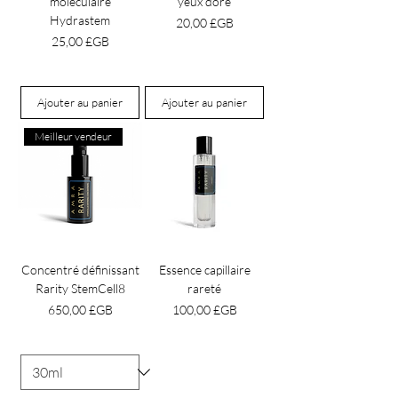
moléculaire
yeux doré
Hydrastem
Prix
20,00 £GB
Prix
25,00 £GB
Ajouter au panier
Ajouter au panier
Meilleur vendeur
Concentré définissant
Essence capillaire
Rarity StemCell8
rareté
Prix
Prix
650,00 £GB
100,00 £GB