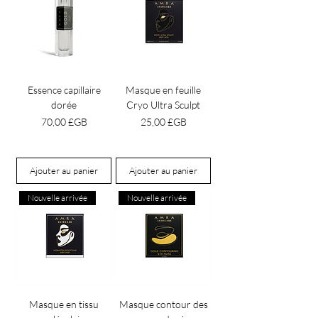
Essence capillaire
Masque en feuille
dorée
Cryo Ultra Sculpt
Prix
Prix
70,00 £GB
25,00 £GB
Ajouter au panier
Ajouter au panier
Nouvelle arrivée
Nouvelle arrivée
Masque en tissu
Masque contour des