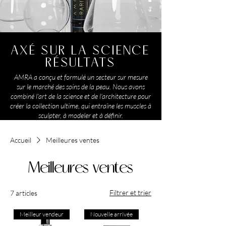
AXÉ SUR LA SCIENCE
RÉSULTATS
AMRA a conçu et formulé un secteur sur mesure
sur le marché des soins de la peau. Nous avons
combiné l'art de la science et de l'architecture pour
créer la collection ultime, qui entraîne les muscles à
sculpter, à modeler et à définir.
Accueil
Meilleures ventes
Meilleures ventes
Filtrer et trier
7 articles
Meilleur vendeur
Nouvelle arrivée