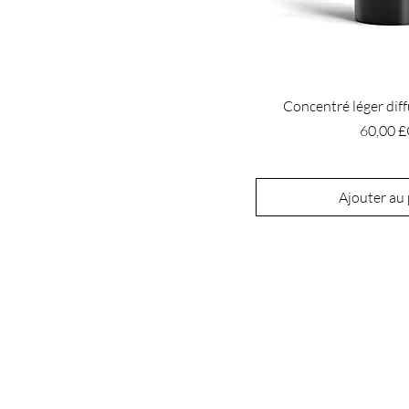
Concentré léger di
Prix
60,00 
Ajouter au
QUARTIER
GÉNÉRAL