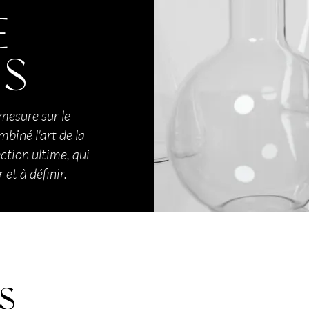
E
TS
mesure sur le
biné l'art de la
ection ultime, qui
et à définir.
ts