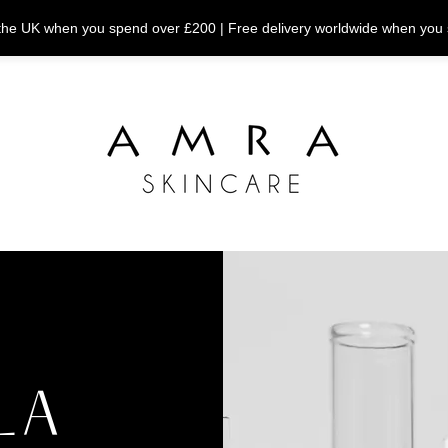
n the UK when you spend over £200 | Free delivery worldwide when you
LA