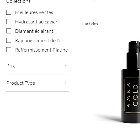
Collections
Meilleures ventes
Hydratant au caviar
4 articles
Diamant éclairant
Rajeunissement de l'or
Raffermissement Platine
Prix
Product Type
60 £GB
65 £GB
Tonifiants