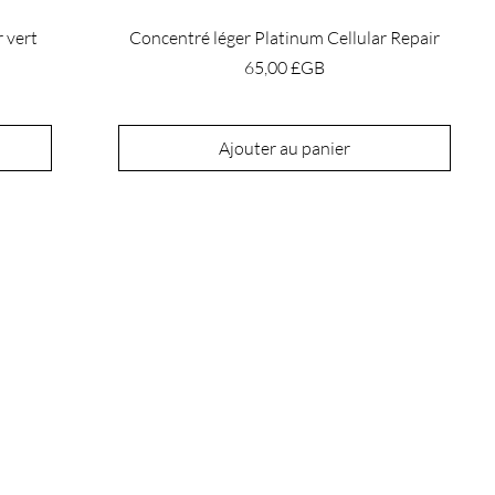
 vert
Concentré léger Platinum Cellular Repair
Prix
65,00 £GB
Ajouter au panier