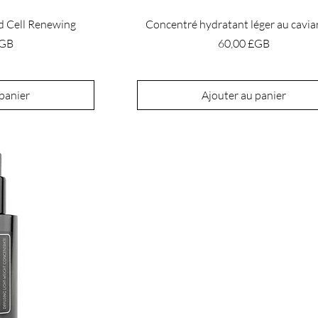
d Cell Renewing
Concentré hydratant léger au caviar
Prix
£GB
60,00 £GB
 panier
Ajouter au panier