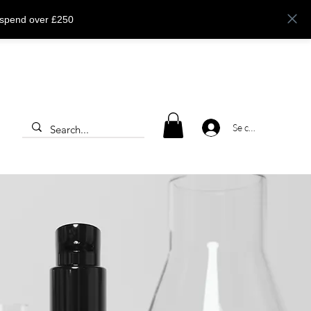
 spend over £250
Se connecter