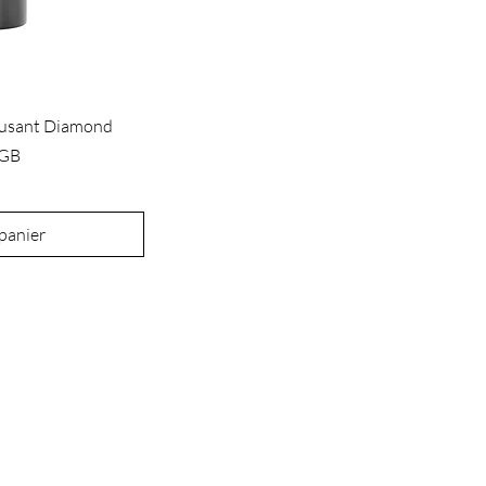
ffusant Diamond
£GB
 panier
À PROPOS
POLITIQUE
DE NOUS
S