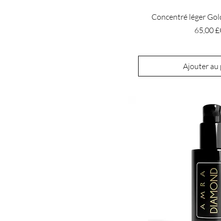
Concentré léger Gol
Prix
65,00 
Ajouter au