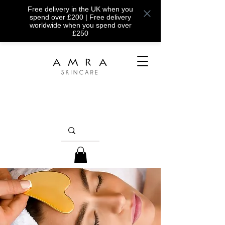
Free delivery in the UK when you
spend over £200 | Free delivery
worldwide when you spend over
£250