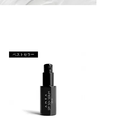
贅沢な SPF コレクションで、お肌の未来を守
りましょう。革新的な日焼け防止技術と栄養
豊富な成分を配合した当社の SPF は、お肌を
いたわりながら、UVA/UVB 光線に対する広範
囲の防御を提供します。
ベストセラー