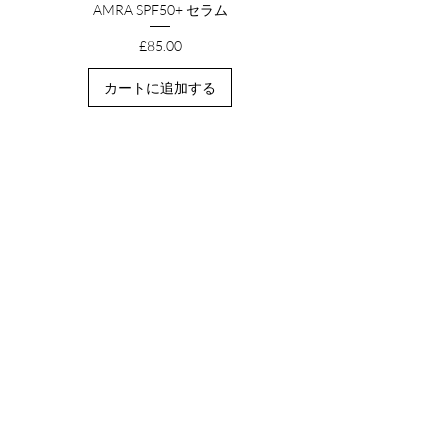
AMRA SPF50+ セラム
価格
£85.00
カートに追加する
HEADQUARTERS
オールドフォージ、メロングラウンド
ハットフィールド ハウス、ハートフォードシャー
AL9 5NB、イギリス
営業時間:
月曜〜金曜：午前9時〜午後5時
土曜：休業
日曜日：休業
私たちについて
私たちのストーリー
私たちのアプローチ
持続可能性
AMRAを体験する