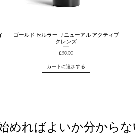
イ
ゴールド セルラー リニューアル アクティブ
クイックビュー
クレンズ
価格
£80.00
カートに追加する
始めればよいか分からな