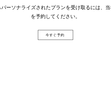
からパーソナライズされたプランを受け取るには、
を予約してください。
今すぐ予約
私たちに
ポリシー
ついて
配送と返品
利用規約
私たちのストーリー
よくある質問
私たちのアプローチ
持続可能性