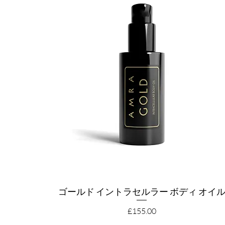
ゴールド イントラセルラー ボディ オイ
クイックビュー
価格
£155.00