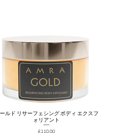
ールド リサーフェシング ボディ エクスフ
クイックビュー
ォリアント
価格
£110.00