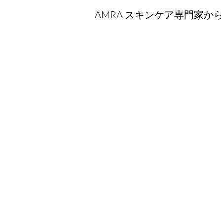
AMRA スキンケア専門家
本部
オールドフォージ、メロングラウ
ンド
ハットフィールド ハウス、ハート
フォードシャー
AL9 5NB、イギリス
営業時間: