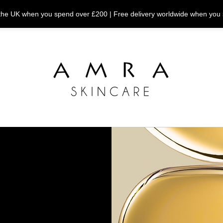
n the UK when you spend over £200 | Free delivery worldwide when you