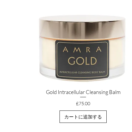
Gold Intracellular Cleansing Balm
クイックビュー
価格
£75.00
カートに追加する