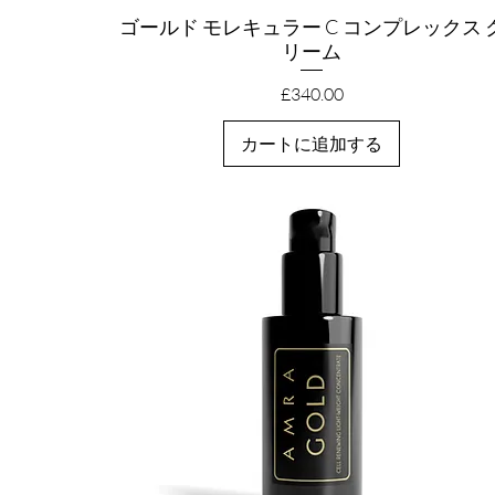
ゴールド モレキュラー C コンプレックス 
クイックビュー
リーム
価格
£340.00
カートに追加する