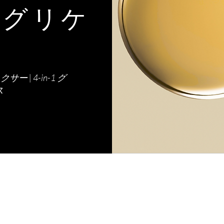
チグリケ
ン
 | 4-in-1 グ
ス