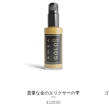
ル
貴重な金のエリクサーの雫
クイックビュー
ゴ
価格
£120.00