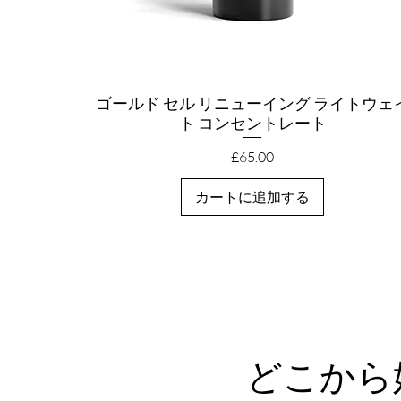
ゴールド セル リニューイング ライトウェ
クイックビュー
ト コンセントレート
価格
£65.00
カートに追加する
どこから