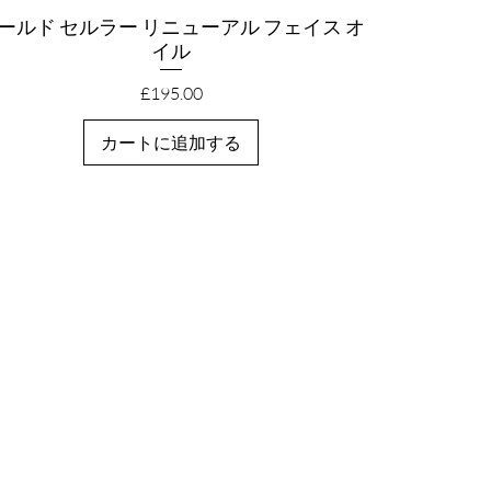
ールド セルラー リニューアル フェイス オ
クイックビュー
イル
価格
£195.00
カートに追加する