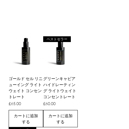
作られた、知恵が詰まったこれらのエリキシ
ルは、お肌を整えてバランスを整え、これか
らの変化の旅に向けてお肌を整えます。
ベストセラー
ゴールド セル リニ
グリーンキャビア
ューイング ライト
ハイドレーティン
ウェイト コンセン
グ ライトウェイト
トレート
コンセントレート
価格
価格
£65.00
£60.00
カートに追加
カートに追加
する
する