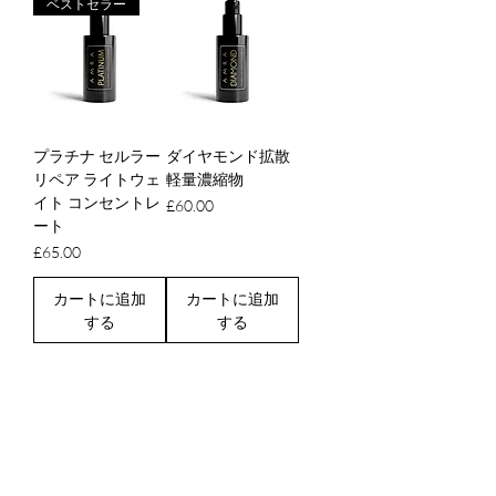
ベストセラー
プラチナ セルラー
ダイヤモンド拡散
リペア ライトウェ
軽量濃縮物
イト コンセントレ
価格
£60.00
ート
価格
£65.00
カートに追加
カートに追加
する
する
HEADQUARTERS
オールドフォージ、メロングラウンド