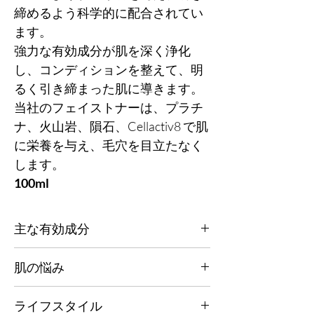
締めるよう科学的に配合されてい
ます。
強力な有効成分が肌を深く浄化
し、コンディションを整えて、明
るく引き締まった肌に導きます。
当社のフェイストナーは、プラチ
ナ、火山岩、隕石、Cellactiv8 で肌
に栄養を与え、毛穴を目立たなく
します。
100ml
主な有効成分
究極の栄養と水分補給。肌の調子を整え、引
肌の悩み
き締め、内側から強くするように設計されて
います。
すべての肌タイプ。
肌の調子を整えて引き締めるプラチナ、皮脂
ライフスタイル
レベルを正常化してコントロールする火山