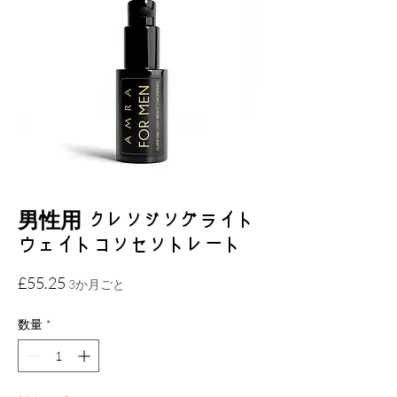
男性用 クレンジングライト
ウェイトコンセントレート
価
£55.25
3か月ごと
格
数量
*