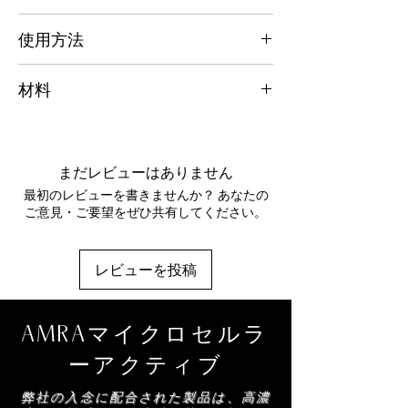
岩、浄化して栄養を与える隕石、そしてフリ
あらゆる都市生活、紫外線が強い環境、汚染
使用方法
ーラジカルと戦い早期老化を防ぐAMRA独自
された環境。
のCellactiv8を配合しています。
AMRA 厳選の洗顔料で洗顔後、毎日ご使用
プラチナ - 皮脂との接触により放出されるプ
材料
ください。1 ～ 2 滴を手に取り、顔、首、デ
ラチナが肌に潤いを与え、肌の欠点をぼか
コルテになじませます。その後、AMRA 厳
し、色調やシワを修正し、肌の見た目と感触
水、ブチレングリコール、PEG-40水添ヒマ
選のフェイス セラムをご使用ください。
を引き締めます。
シ油、ベンジルアルコール、アラントイン、
火山岩 - 不純物を取り除き、フリーラジカル
フェノキシエタノール、香料、エナンチアク
まだレビューはありません
を吸収します。火山岩は皮脂の生成を正常化
ロランサ樹皮エキス、アロエベラ葉汁粉末、
する上でも重要な役割を果たします。
最初のレビューを書きませんか？ あなたの
デヒドロ酢酸、香料、アロエベラ葉汁粉末、
隕石 - 抗酸化作用のある隕石は、宇宙空間で
ご意見・ご要望をぜひ共有してください。
EDTA-2Na、ポリメチルシルセスキオキサ
地球の汚染物質の影響を受けずに保たれてお
ン、シリカ、CI 77492、白金コロイド、グ
り、細胞の生成を通じて肌を内側から強化
リセリン、タウリン、エゾウコギ根エキス、
し、水分の損失を防ぎ、肌に栄養を与えま
レビューを投稿
クロレラ・ブルガリス/ルピナス・アルブス
す。
タンパク質発酵物
Cellactiv8 - 男性向けに特別に設計されたアク
ティブテクノロジー。タウリン（動物由来で
AMRAマイクロセルラ
AMRA スキンケア製品を構成する成分のリ
はない）とシベリア人参を配合し、微細な切
ストは定期的に更新されます (説明を参照)。
り傷を予防し、修復します。また、
ーアクティブ
AMRA スキンケア製品を使用する前に、正
Cellactive8 はコラーゲンとエラスチンの生成
確なリストを確認するためにパッケージに記
弊社の入念に配合された製品は、高濃
を刺激し、老化の進行を遅らせ、細胞の凝集