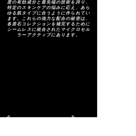
載されている成分リストをお読みください。
度の有効成分と最先端の技術を誇り、
力を回復させます。
特定のスキンケアの悩みに応え、あら
CellActiv8 - 植物由来のタウリンとシベリア
ゆる肌タイプに合うように作られてい
人参を配合した CellActiv8 は、肌のバリアを
ます。これらの強力な配合の秘密は、
強化し、シェービングに伴う微細な切り傷を
各貴石コレクションを補完するために
シームレスに統合されたマイクロセル
防ぎます。コラーゲンとエラスチンの合成を
ラーアクティブにあります。
促進し、保護と再生の調和のとれた組み合わ
せを実現します。