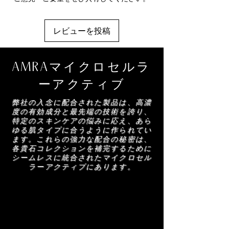
イン、パルミチン酸セチル、香料、ヒアルロ
表皮接合部 (DEJ) を刺激し、肌の最適な構造
ン酸ナトリウム、デヒドロ酢酸、ポリメチル
を確保します。
シルセスキオキサン、クチナシ果実エキス、
レビューを投稿
マルトデキストリン、ダイヤモンドパウダ
ダイヤモンド - 粒子が入射光を操作し、肌を
ー、サリチル酸ベンジル、リモネン、リナロ
照らします。
ール、シトロネロール、α-イソメチルイオノ
AMRAマイクロセルラ
ン、クマリン
DEJ Active - 細胞活動を調整する配合ペプチ
ドである DEJ Active は、コラーゲン組織の
ーアクティブ
AMRA スキンケア製品を構成する成分のリ
修復と再構築を助けます。当社の Diamond
ストは定期的に更新されます (説明を参照)。
弊社の入念に配合された製品は、高濃
コレクションに合わせて調整されており、肌
AMRA スキンケア製品を使用する前に、正
度の有効成分と最先端の技術を誇り、
を引き締めてリフトアップする効果があり、
確なリストを確認するためにパッケージに記
特定のスキンケアの悩みに応え、あら
肌を輝かせます。
ゆる肌タイプに合うように作られてい
載されている成分リストをお読みください。
ます。これらの強力な配合の秘密は、
各貴石コレクションを補完するために
シームレスに統合されたマイクロセル
ラーアクティブにあります。