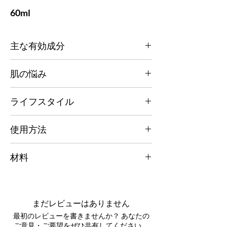
60ml
主な有効成分
当社のバイオアクティブ技術により、一日中
肌の悩み
フリーラジカルと戦うように処方されていま
す。光学ぼかし技術により、肌が真に輝きま
老化の悩み、くすみや乾燥肌、小じわやシ
す。DEJ アクティブは、肌のハリを保ち、内
ライフスタイル
ワ、ブルーライト汚染肌など。
側のふっくら感と輝きを増して若々しい肌を
実現し、真に輝く効果をもたらします。
あらゆる都市生活、紫外線が強い環境、汚染
使用方法
された環境。
ビタミン A - ビタミン A によって放出される
AMRA 厳選のフェイス セラムを塗った後、
レチノールは、皮膚の最上層の細胞生成を促
材料
毎日ご使用ください。手のひらに 1 ～ 2 滴取
進し、皮膚の明るさと滑らかさを増すのに役
り、デコルテから顔にかけてなじませてくだ
立ちます。また、コラーゲン生成に良い影響
水、グリセリン、プロパンジオール、セテア
さい。目の周りは避けてください。AMRA
を与え、ふっくらとした肌になり、色素沈着
リルアルコール、シア脂、ポリステアリン酸
厳選のヘア エッセンスを続けて使用し、感
が改善されます。
スクロース、ブドウ種子油、ステアレ
覚を目覚めさせましょう。
まだレビューはありません
ス-21、ステアレス-2、C15-19アルカン、タ
DEJ アクティブ - 目に見えて滑らかでふっく
最初のレビューを書きませんか？ あなたの
ピオカデンプン、ベンジルアルコール、ベタ
らとした肌のために、このアクティブは真皮
ご意見・ご要望をぜひ共有してください。