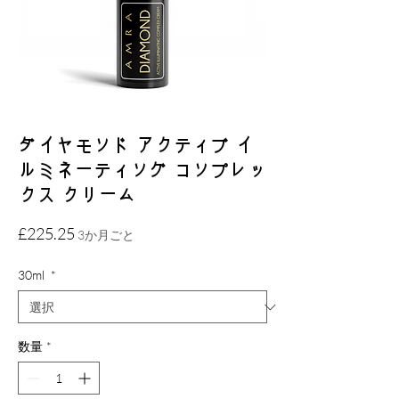
ダイヤモンド アクティブ イ
ルミネーティング コンプレッ
クス クリーム
価
£225.25
3か月ごと
格
30ml
*
数量
*