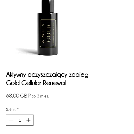
Aktywny oczyszczający zabieg
Gold Cellular Renewal
Cena
68,00 GBP
co 3 mies.
Sztuk
*