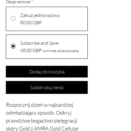
Opcje cenowe
*
Zakup jednorazowy
80,00 GBP
Subscribe and Save
68,00 GBP
co 3 mies. do anulowania
Dodaj do koszyka
Subskrybuj teraz
Rozpocznij dzień w najbardziej
odmładzający sposób. Odkryj
prawdziwe bogactwo pielęgnacji
skóry Gold z AMRA Gold Cellular