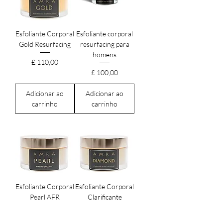
Esfoliante Corporal
Esfoliante corporal
Gold Resurfacing
resurfacing para
homens
Preço
£ 110,00
Preço
£ 100,00
Adicionar ao
Adicionar ao
carrinho
carrinho
Esfoliante Corporal
Esfoliante Corporal
Pearl AFR
Clarificante
Diamante
Preço
£ 95,00