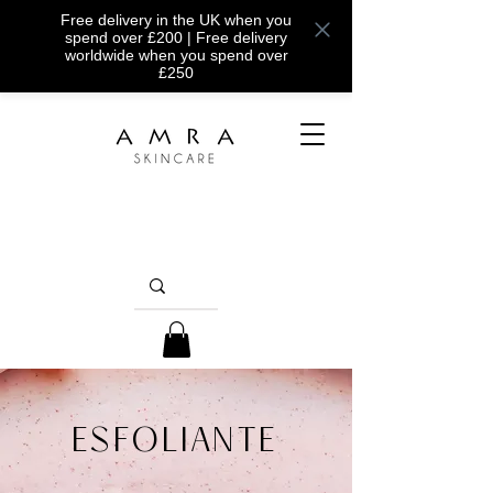
Free delivery in the UK when you
spend over £200 | Free delivery
worldwide when you spend over
£250
ESFOLIANTE