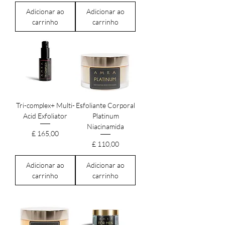
Adicionar ao
Adicionar ao
carrinho
carrinho
Tri-complex+ Multi-
Esfoliante Corporal
Acid Exfoliator
Platinum
Niacinamida
Preço
£ 165,00
Preço
£ 110,00
Adicionar ao
Adicionar ao
carrinho
carrinho