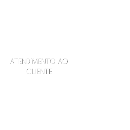
ATENDIMENTO AO
CLIENTE
info@amraskincare.com
Contate-nos