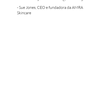
- Sue Jones, CEO e fundadora da AMRA
Skincare
SOBRE NÓS
POLÍTICAS
Nossa história
Envio e devoluções
Nossa Abordagem
Termos e Condições
Sustentabilidade
Perguntas frequentes
Experimente a AMRA
Blogs