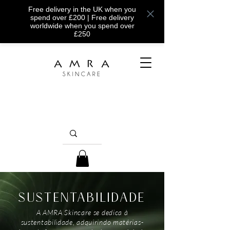
Free delivery in the UK when you
spend over £200 | Free delivery
worldwide when you spend over
£250
SUSTENTABILIDADE
A AMRA Skincare se dedica à
sustentabilidade, adquirindo matérias-