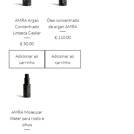
AMRA Argan
Óleo concentrado
Concentrado
de argan AMRA
Limpeza Capilar
Preço
£ 110,00
Preço
£ 50,00
Adicionar ao
Adicionar ao
carrinho
carrinho
AMRA Molecular
Water para rosto e
olhos