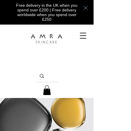
Free delivery in the UK when you
spend over £200 | Free delivery
worldwide when you spend over
£250