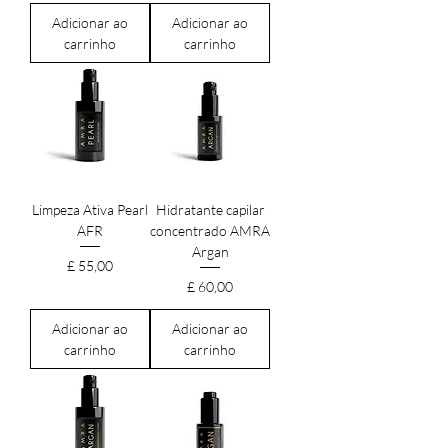
Adicionar ao
Adicionar ao
carrinho
carrinho
Limpeza Ativa Pearl
Hidratante capilar
AFR
concentrado AMRA
Argan
Preço
£ 55,00
Preço
£ 60,00
Adicionar ao
Adicionar ao
carrinho
carrinho