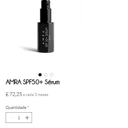
AMRA SPF50+ Sérum
Preço
£ 72,25
a cada 3 meses
Quantidade
*