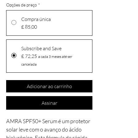
Opções de preço
*
Compra única
£ 85,00
Subscribe and Save
£ 72,25
a cada 3 meses até ser
cancelada
Adicionar ao carrinho
Assinar
AMRA SPF50+ Serum é um protetor
solar leve com o avanço do ácido
hialurônico. Esta fórmula de rápida