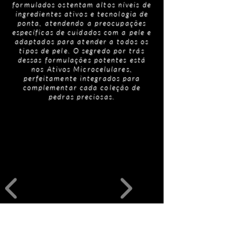
reduzir as imperfeições. Esta potência dá
formulados ostentam altos níveis de
pele da AMRA, leia a lista de ingredientes
suporte à nossa coleção Pearl, servindo como
ingredientes ativos e tecnologia de
localizada na embalagem para uma listagem
ponta, atendendo a preocupações
uma barreira resiliente contra a poluição
precisa.
específicas de cuidados com a pele e
ambiental e estressores externos.
adaptados para atender a todos os
tipos de pele. O segredo por trás
dessas formulações potentes está
nos Ativos Microcelulares,
perfeitamente integrados para
complementar cada coleção de
pedras preciosas.