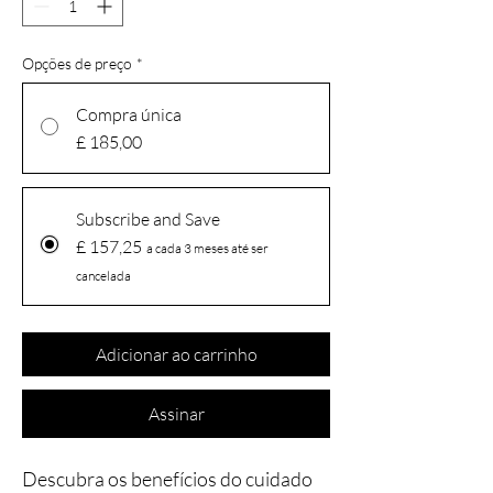
Opções de preço
*
Compra única
£ 185,00
Subscribe and Save
£ 157,25
a cada 3 meses até ser
cancelada
Adicionar ao carrinho
Assinar
Descubra os benefícios do cuidado