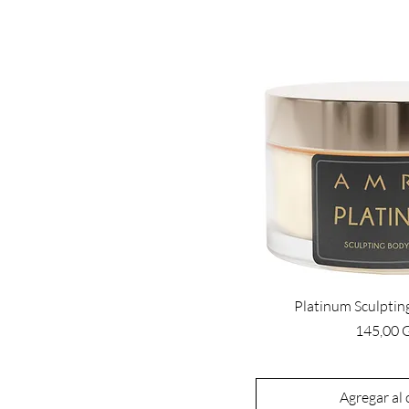
Platinum Sculpti
Precio
145,00 
Agregar al 