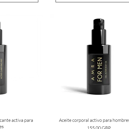
cante activa para
Aceite corporal activo para hombres
es
Precio
155,00 GBP