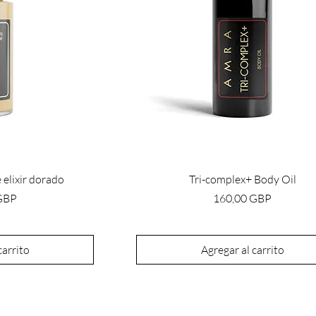
 elixir dorado
Tri-complex+ Body Oil
Precio
GBP
160,00 GBP
carrito
Agregar al carrito