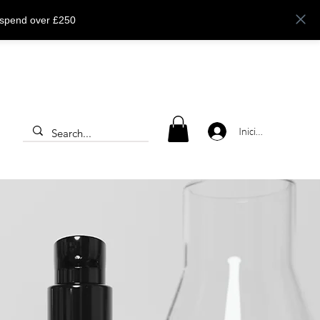
 spend over £250
Iniciar sesión