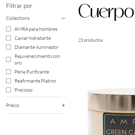
Filtrar por
Cuerpo
Collections
AMRA para hombres
Caviar hidratante
23 productos
Diamante iluminador
Rejuvenecimiento con
oro
Perla Purificante
Reafirmante Platino
Precioso
Precio
65 GBP
160 GBP