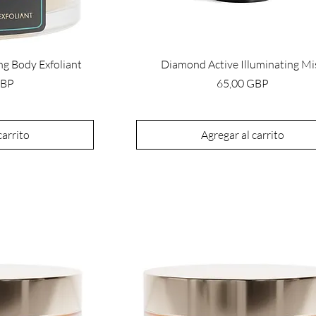
ng Body Exfoliant
Diamond Active Illuminating Mi
Precio
GBP
65,00 GBP
carrito
Agregar al carrito