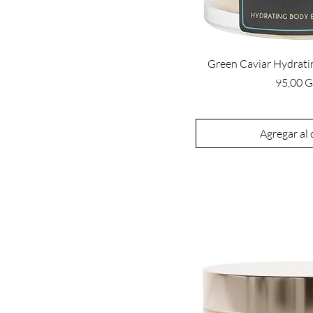
Green Caviar Hydrati
Precio
95,00 
Agregar al 