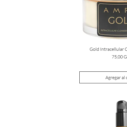
Gold Intracellular
Precio
75,00 
Agregar al 