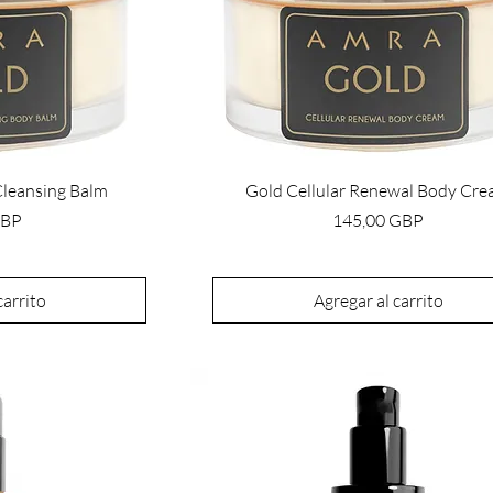
 Cleansing Balm
Gold Cellular Renewal Body Cr
Precio
GBP
145,00 GBP
carrito
Agregar al carrito