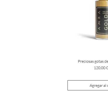
Preciosas gotas de
Precio
120,00 
Agregar al 