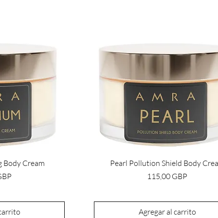
ng Body Cream
Pearl Pollution Shield Body Cre
Precio
GBP
115,00 GBP
carrito
Agregar al carrito