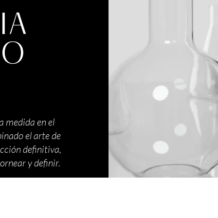
IA
DO
a medida en el
inado el arte de
cción definitiva,
rnear y definir.