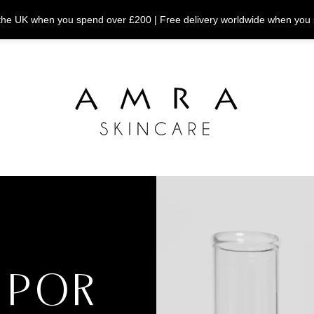
n the UK when you spend over £200 | Free delivery worldwide when you
 POR