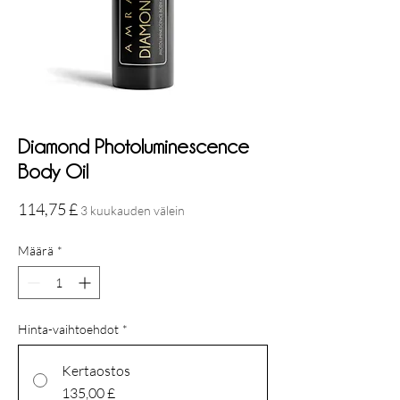
Diamond Photoluminescence
Body Oil
Hinta
114,75 £
3 kuukauden välein
Määrä
*
Hinta-vaihtoehdot
*
Kertaostos
135,00 £