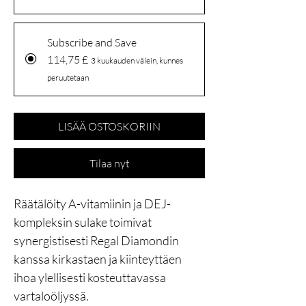
Subscribe and Save
114,75 £
3 kuukauden välein, kunnes
peruutetaan
LISÄÄ OSTOSKORIIN
Tilaa nyt
Räätälöity A-vitamiinin ja DEJ-
kompleksin sulake toimivat
synergistisesti Regal Diamondin
kanssa kirkastaen ja kiinteyttäen
ihoa ylellisesti kosteuttavassa
vartaloöljyssä.