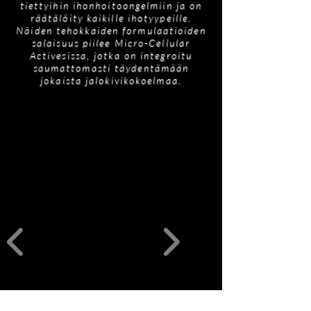
solujen toimintaa, DEJ Active auttaa
tiettyihin ihonhoitoongelmiin ja on
tuotetta, lue pakkauksessa oleva
korjaamaan ja uudistamaan kollageenikudosta.
räätälöity kaikille ihotyypeille.
ainesosaluettelo tarkan luettelon saamiseksi.
Diamond-kokoelmaamme varten räätälöity se
Näiden tehokkaiden formulaatioiden
salaisuus piilee Micro-Cellular
tarjoaa kiristävän ja kohottavan vaikutuksen
Activesissa, jotka on integroitu
jättäen ihon säteileväksi.
saumattomasti täydentämään
jokaista jalokivikokoelmaa.
Tilaukseen