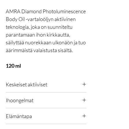
AMRA Diamond Photoluminescence
Body Oil -vartaloöljyn aktiivinen
teknologia, joka on suunniteltu
parantamaan ihon kirkkautta,
säilyttää nuorekkaan ulkonäön ja tuo
äärimmäistä valaistusta sisältä.
120 ml
Keskeiset aktiiviset
Suunniteltu taistelemaan vapaita radikaaleja
Ihoongelmat
vastaan koko päivän bioaktiivisen
teknologiamme avulla. Optisen
Kaikki, ikääntymiseen liittyvät huolenaiheet,
hämärtymistekniikan ansiosta ihosta tulee
Elämäntapa
samea ja kuiva iho, hienot juonteet ja rypyt,
todella heleä. DEJ Active auttaa pitämään ihon
sinisen valon saastuttama iho.
kiinteänä, lisäämällä sen täyteläisyyttä ja
Kaikki, kaupunkiasuminen, korkea UV-säteily