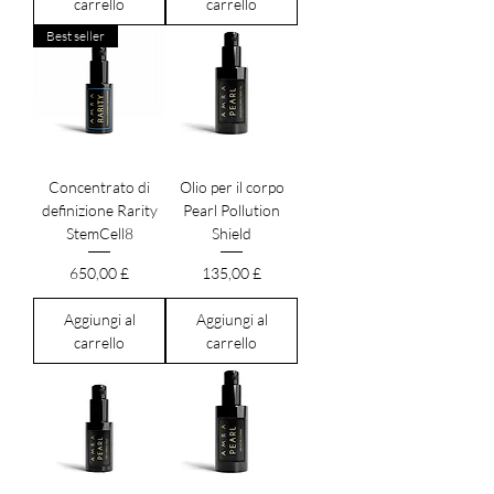
carrello
carrello
Best seller
Concentrato di
Olio per il corpo
definizione Rarity
Pearl Pollution
StemCell8
Shield
Prezzo
Prezzo
650,00 £
135,00 £
Aggiungi al
Aggiungi al
carrello
carrello