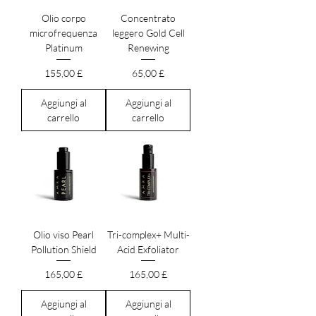
Olio corpo
Concentrato
microfrequenza
leggero Gold Cell
Platinum
Renewing
Prezzo
Prezzo
155,00 £
65,00 £
Aggiungi al
Aggiungi al
carrello
carrello
Olio viso Pearl
Tri-complex+ Multi-
Pollution Shield
Acid Exfoliator
Prezzo
Prezzo
165,00 £
165,00 £
Aggiungi al
Aggiungi al