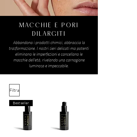
MACCHIE E PORI
DILARGITI
Abbandona i prodotti chimici, abbraccia la
trasformazione. I nostri sieri delicati ma potenti
eliminano le imperfezioni e cancellano le
macchie dell'età, rivelando una carnagione
luminosa e impeccabile.
Filtra
Best seller