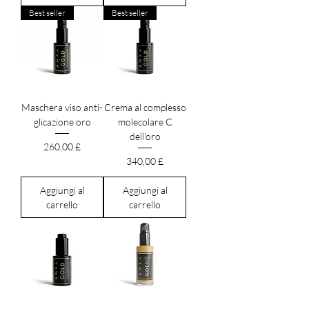
Best seller
Best seller
Maschera viso anti-
Crema al complesso
glicazione oro
molecolare C
dell'oro
Prezzo
260,00 £
Prezzo
340,00 £
Aggiungi al
Aggiungi al
carrello
carrello