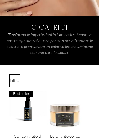
CICATRICI
Trasforma le imperfezioni in luminosità. Scopri la
nostra squisita collezione pensata per affrontare le
cicatrici e promuovere un colorito liscio e uniforme
con una cura lussuosa.
Filtra
Best seller
Concentrato di
Esfoliante corpo