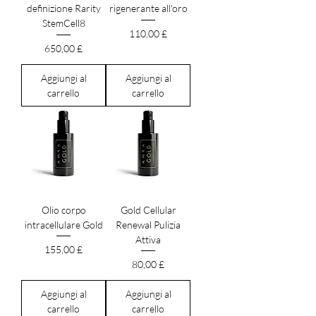
definizione Rarity
rigenerante all'oro
StemCell8
Prezzo
110,00 £
Prezzo
650,00 £
Aggiungi al
Aggiungi al
carrello
carrello
Olio corpo
Gold Cellular
intracellulare Gold
Renewal Pulizia
Attiva
Prezzo
155,00 £
Prezzo
80,00 £
Aggiungi al
Aggiungi al
carrello
carrello