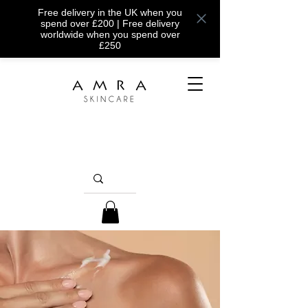
Free delivery in the UK when you
spend over £200 | Free delivery
worldwide when you spend over
£250