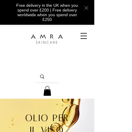
Free delivery in the UK when you
spend over £200 | Free delivery
worldwide when you spend over
£250
OLIO PER
IL VISO