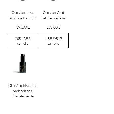
Olio viso ultra-
Olio viso Gold
scultore Platinum
Cellular Renewal
Prezzo
Prezzo
195,00 £
195,00 £
Aggiungi al
Aggiungi al
carrello
carrello
Olio Viso Idratante
Molecolare al
Caviale Verde
Prezzo
165,00 £