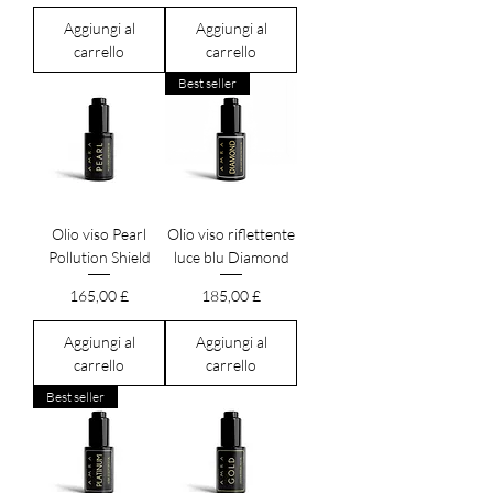
Aggiungi al
Aggiungi al
carrello
carrello
Best seller
Olio viso Pearl
Olio viso riflettente
Pollution Shield
luce blu Diamond
Prezzo
Prezzo
165,00 £
185,00 £
Aggiungi al
Aggiungi al
carrello
carrello
Best seller