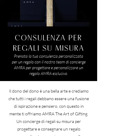
CONSULENZA PER
REGALI SU MISURA
Prenota la tua consulenza personalizzata
per un regalo con il nostro team di concierge
AMRA per progettare e personalizzare un
regalo AMRA esclusivo.
Il dono del dono è una bella arte e crediamo
che tutti i regali debbano essere una fusione
di ispirazione e pensiero, con questo in
mente ti offriamo AMRA The Art of Gifting.
Un concierge di regali su misura per
progettare e consegnare un regalo