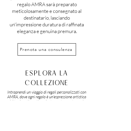
regalo AMRA sarà preparato
meticolosamente e consegnato al
destinatario, lasciando
un'impressione duratura di raffinata
eleganza e genuina premura.
Prenota una consulenza
ESPLORA LA
COLLEZIONE
Intraprendi un viaggio di regali personalizzati con
AMRA, dove ogni regalo è un'espressione artistica
dei tuoi sentimenti, sapientemente curato per le
persone a te care.