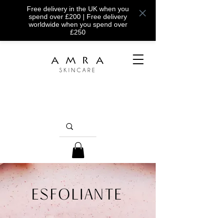
Free delivery in the UK when you
spend over £200 | Free delivery
worldwide when you spend over
£250
ESFOLIANTE