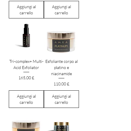
Aggiungi al
Aggiungi al
carrello
carrello
Tri-complex+ Multi-
Esfoliante corpo al
Acid Exfoliator
platino e
niacinamide
Prezzo
165,00 £
Prezzo
110,00 £
Aggiungi al
Aggiungi al
carrello
carrello