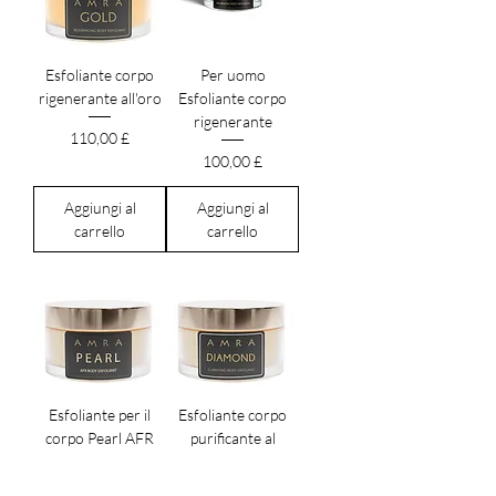
Esfoliante corpo
Per uomo
rigenerante all'oro
Esfoliante corpo
rigenerante
Prezzo
110,00 £
Prezzo
100,00 £
Aggiungi al
Aggiungi al
carrello
carrello
Esfoliante per il
Esfoliante corpo
corpo Pearl AFR
purificante al
diamante
Prezzo
95,00 £