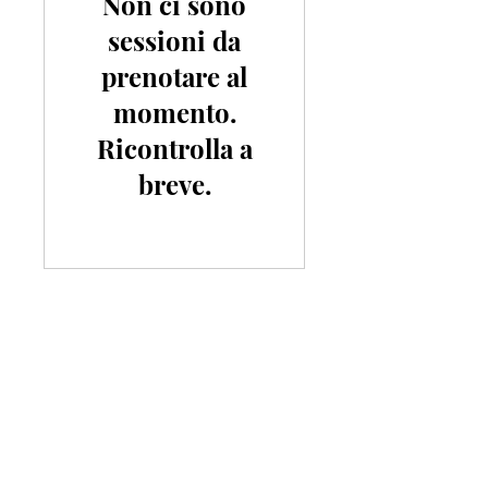
Non ci sono
sessioni da
prenotare al
momento.
Ricontrolla a
breve.
HEADQUARTERS
La Vecchia Fucina, il Melon Ground
Casa di Hatfield, Hertfordshire
AL9 5NB, Regno Unito
Orari di ufficio:
Lun-Ven: 9-17
Sab: Chiuso