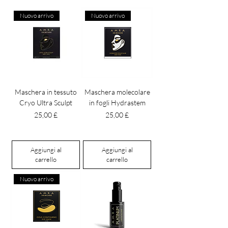
Nuovo arrivo
Nuovo arrivo
Maschera in tessuto
Maschera molecolare
Cryo Ultra Sculpt
in fogli Hydrastem
Prezzo
Prezzo
25,00 £
25,00 £
Aggiungi al
Aggiungi al
carrello
carrello
Nuovo arrivo