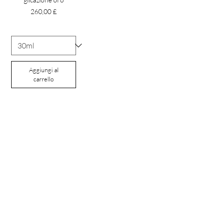
Prezzo
260,00 £
Aggiungi al
carrello