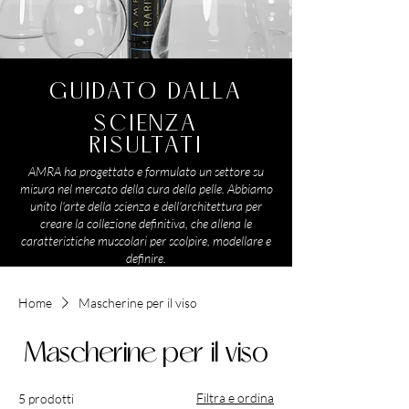
GUIDATO DALLA
SCIENZA
RISULTATI
AMRA ha progettato e formulato un settore su
misura nel mercato della cura della pelle. Abbiamo
unito l'arte della scienza e dell'architettura per
creare la collezione definitiva, che allena le
caratteristiche muscolari per scolpire, modellare e
definire.
Home
Mascherine per il viso
Mascherine per il viso
Filtra e ordina
5 prodotti