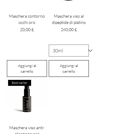
Maschera contorno
Maschera viso al
occhi oro
dipeptide di platino
Prezzo
Prezzo
20,00 £
260,00 £
Aggiungi al
Aggiungi al
carrello
carrello
Best seller
Maschera viso anti-
glicazione oro