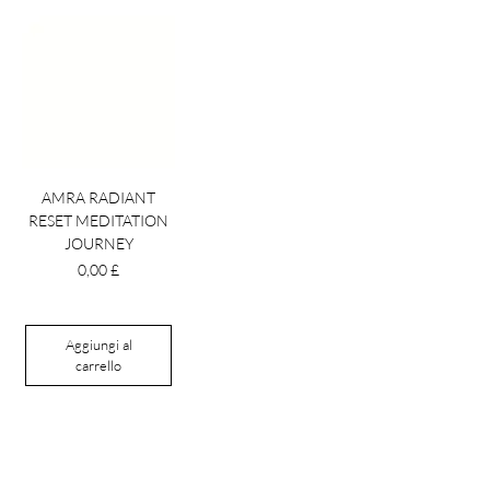
AMRA RADIANT
RESET MEDITATION
JOURNEY
Prezzo
0,00 £
Aggiungi al
carrello