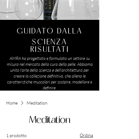
GUIDATO DALLA
SCIENZA
RISULTATI
AMRA ha progettato e formulato un settore su
misura nel mercato della cura della pelle. Abbiamo
unito l'arte della scienza e dell'architettura per
creare la collezione definitiva, che allena le
caratteristiche muscolari per scolpire, modellare e
definire.
Home
Meditation
Meditation
Ordina
1 prodotto