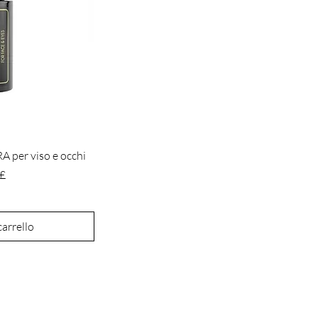
 per viso e occhi
o
 £
carrello