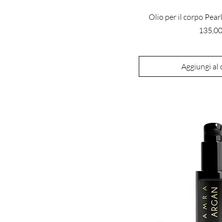
Olio per il corpo Pear
Prezzo
135,00
Aggiungi al 