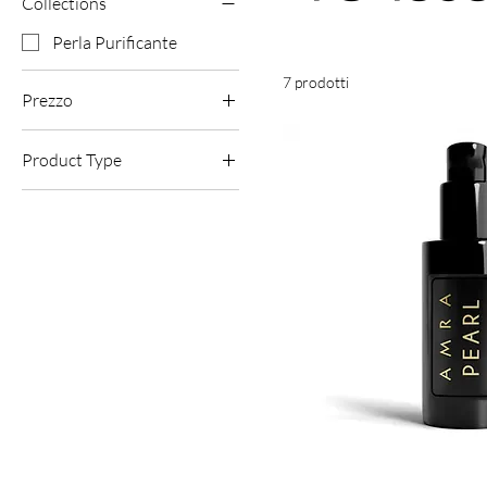
Collections
Perla Purificante
7 prodotti
Prezzo
Product Type
50 £
165 £
Oli per il viso
Detergenti per il viso
Struccante