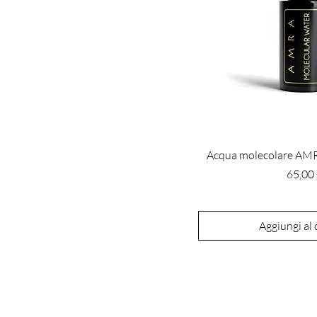
Acqua molecolare AMRA
Prezz
65,00
Aggiungi al 