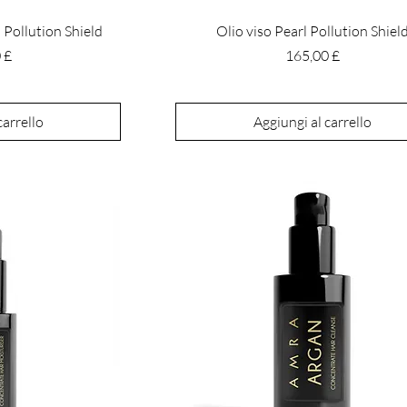
l Pollution Shield
Olio viso Pearl Pollution Shiel
Prezzo
 £
165,00 £
carrello
Aggiungi al carrello