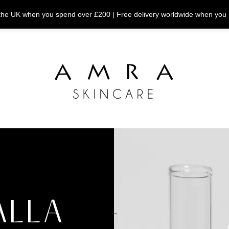
n the UK when you spend over £200 | Free delivery worldwide when you
ALLA