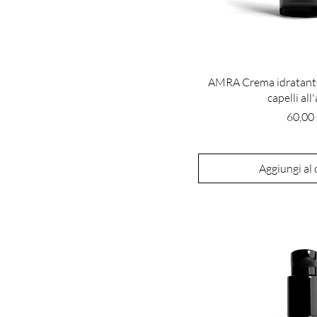
AMRA Crema idratante
capelli all
Prezz
60,00
Aggiungi al 