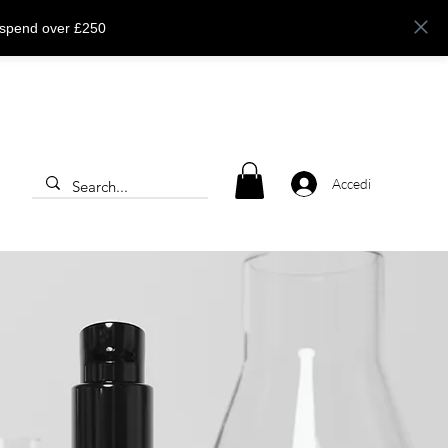
 spend over £250
Accedi