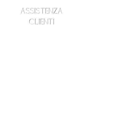
ASSISTENZA
CLIENTI
info@amraskincare.com
Contattaci