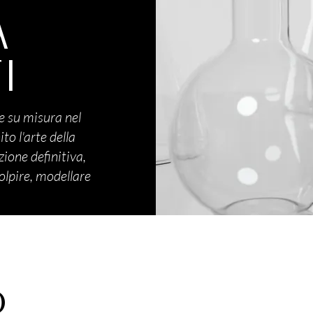
A
I
 su misura nel
to l'arte della
zione definitiva,
olpire, modellare
o