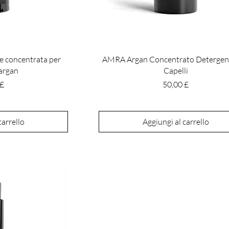
 concentrata per
AMRA Argan Concentrato Detergen
'argan
Capelli
o
Prezzo
 £
50,00 £
carrello
Aggiungi al carrello