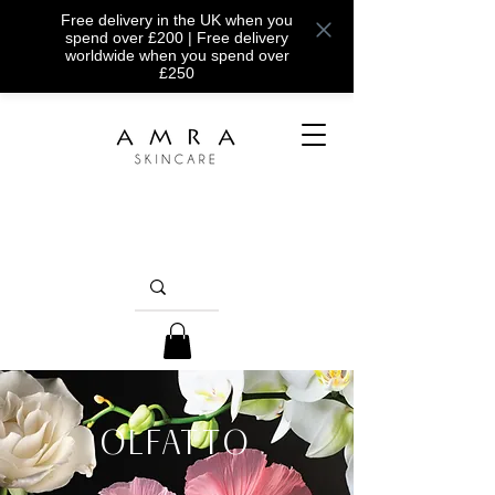
Free delivery in the UK when you
spend over £200 | Free delivery
worldwide when you spend over
£250
OLFATTO