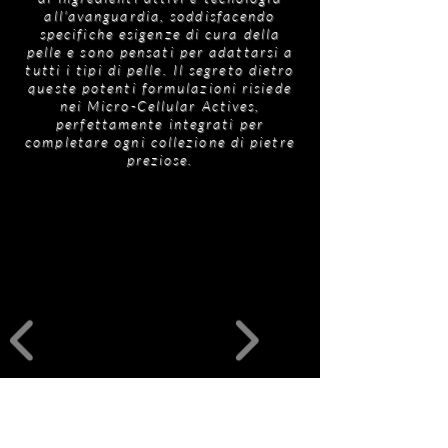
confezione per un elenco accurato.
all'avanguardia, soddisfacendo
processo di invecchiamento e a rinnovare la
specifiche esigenze di cura della
coesione cellulare.
pelle e sono pensati per adattarsi a
CellActiv8 - Realizzato con Taurina di origine
tutti i tipi di pelle. Il segreto dietro
vegetale e Ginseng siberiano, CellActiv8
queste potenti formulazioni risiede
rafforza la barriera cutanea, prevenendo i
nei Micro-Cellular Actives,
micro-tagli associati alla rasatura. Promuove la
perfettamente integrati per
completare ogni collezione di pietre
sintesi di collagene ed elastina, assicurando un
preziose.
mix armonioso di protezione e rigenerazione.
Prodotti