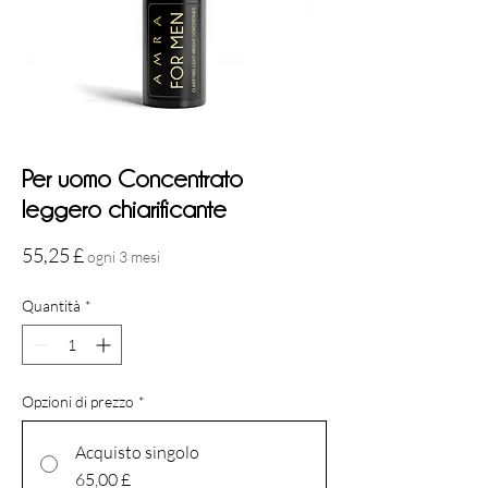
Per uomo Concentrato
leggero chiarificante
Prezzo
55,25 £
ogni 3 mesi
Quantità
*
Opzioni di prezzo
*
Acquisto singolo
65,00 £