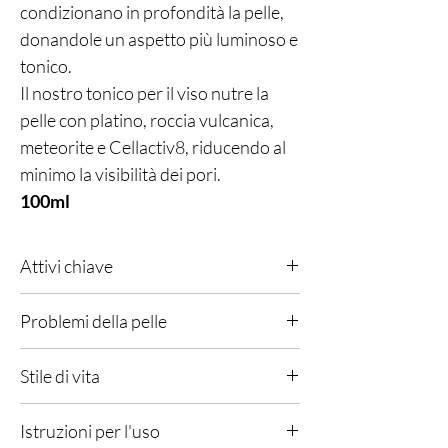
condizionano in profondità la pelle,
donandole un aspetto più luminoso e
tonico.
Il nostro tonico per il viso nutre la
pelle con platino, roccia vulcanica,
meteorite e Cellactiv8, riducendo al
minimo la visibilità dei pori.
100ml
Attivi chiave
Il massimo in fatto di nutrimento e idratazione.
Problemi della pelle
Progettato per tonificare e rassodare la pelle,
rafforzandola dall'interno.
Tutti i tipi di pelle.
Formulata con Platino per tonificare e
Stile di vita
rassodare, Roccia vulcanica per normalizzare e
controllare i livelli di sebo, Meteorite per
Qualsiasi, vita urbana, ambienti ad alta
Istruzioni per l'uso
purificare e nutrire e Cellactiv8, l'esclusiva
esposizione ai raggi UV o inquinati.