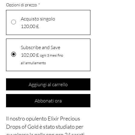
Opzioni di prezzo
*
Acquisto singolo
120,00 £
Subscribe and Save
102,00 £
ogni 3 mesi fino
all'annullamento
Aggiungi al carrello
Abbonati ora
Il nostro opulento Elixir Precious
Drops of Gold è stato studiato per
avvolgere la pelle con oro 24 carati,