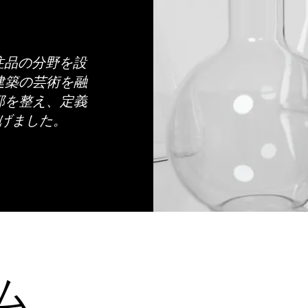
注品の分野を設
建築の芸術を融
郭を整え、定義
げました。
ム