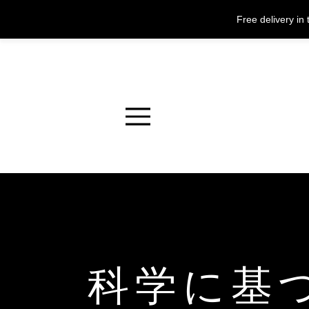
Free delivery i
Menu
科学に基