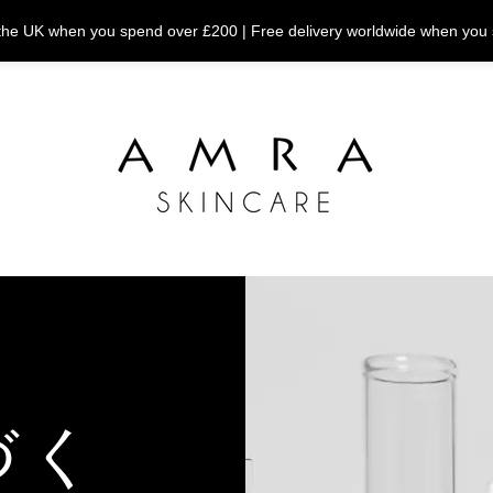
n the UK when you spend over £200 | Free delivery worldwide when you
づく