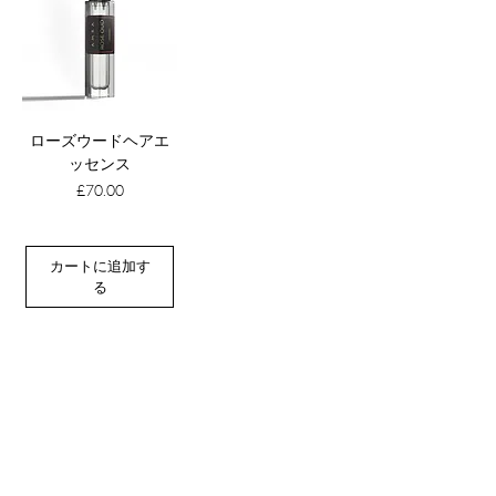
ローズウードヘアエ
ッセンス
価格
£70.00
カートに追加す
る