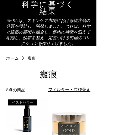
科学に基づく
結果
AMRA は、スキンケア市場における特注品の
分野を設計し、開発しました。当社は、科学
と建築の芸術を融合し、筋肉の特徴を鍛えて
彫刻し、輪郭を整え、定義づける究極のコレ
クションを作り上げました。
ホーム
瘢痕
瘢痕
フィルター・並び替え
8点の商品
ベストセラー