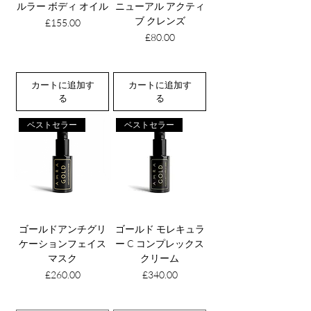
ルラー ボディ オイル
ニューアル アクティ
ブ クレンズ
価格
£155.00
価格
£80.00
カートに追加す
カートに追加す
る
る
ベストセラー
ベストセラー
ゴールドアンチグリ
ゴールド モレキュラ
ケーションフェイス
ー C コンプレックス
マスク
クリーム
価格
価格
£260.00
£340.00