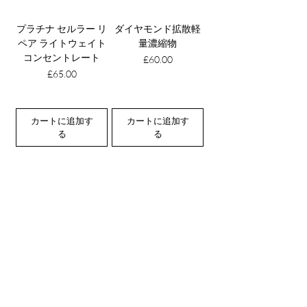
プラチナ セルラー リ
ダイヤモンド拡散軽
ペア ライトウェイト
量濃縮物
コンセントレート
価格
£60.00
価格
£65.00
カートに追加す
カートに追加す
る
る