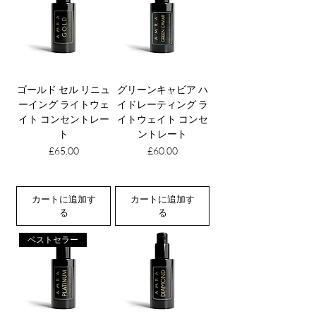
ゴールド セル リニュ
グリーンキャビア ハ
ーイング ライトウェ
イドレーティング ラ
イト コンセントレー
イトウェイト コンセ
ト
ントレート
価格
価格
£65.00
£60.00
カートに追加す
カートに追加す
る
る
ベストセラー