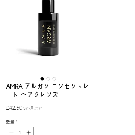
AMRA アルガン コンセントレ
ート ヘアクレンズ
価
£42.50
3か月ごと
格
数量
*