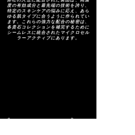
を中和します。
AMRA スキンケア製品を使用する前に、正
度の有効成分と最先端の技術を誇り、
確なリストを確認するためにパッケージに記
特定のスキンケアの悩みに応え、あら
ゆる肌タイプに合うように作られてい
載されている成分リストをお読みください。
ます。これらの強力な配合の秘密は、
各貴石コレクションを補完するために
シームレスに統合されたマイクロセル
ラーアクティブにあります。