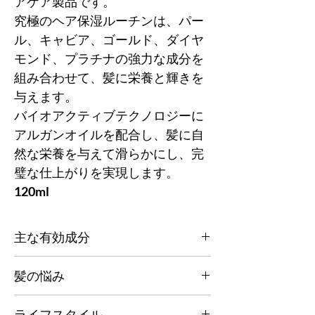
アケア製品です。
究極のヘア保湿ルーチンは、パー
ル、キャビア、ゴールド、ダイヤ
モンド、プラチナの強力な成分を
組み合わせて、髪に栄養と輝きを
与えます。
バイオアクティブテクノロジーに
アルガンオイルを配合し、髪に自
然な栄養を与えて滑らかにし、完
璧な仕上がりを実現します。
120ml
主な有効成分
AMRA アルガン コンセントレート ヘア クレ
髪の悩み
ンズは、頭皮を落ち着かせ、毛幹を効果的に
洗浄して余分な皮脂を取り除きます。健康な
染めた髪や天然の髪の縮れ、枝毛、ほつれに
細胞の成長と輝く髪を促進します。フリーラ
ライフスタイル