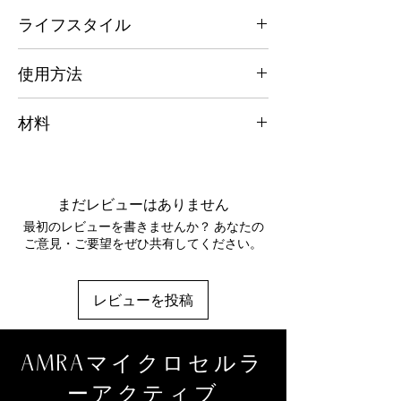
あらゆる、小じわやシワ、くすみや乾燥肌、
す。DEJ アクティブは、肌を引き締め、内側
ライフスタイル
老化の悩み、紫外線や大気汚染にさらされた
のふっくら感と明るさを増し、若々しい肌を
肌。
実現し、真に輝く効果をもたらします。
あらゆる都市生活、紫外線が強い環境、汚染
使用方法
ビタミン A - ビタミン A によって放出される
された環境。
レチノールは、皮膚の最上層の細胞生成を促
AMRA 洗顔料で洗顔した後、毎日ご使用く
進し、皮膚の明るさと滑らかさを増すのに役
材料
ださい。手のひらに 1 ～ 2 滴取り、デコルテ
立ちます。また、コラーゲン生成にも良い影
から顔にかけてなじませてください。目の周
響を与え、ふっくらとした肌と色素沈着の改
ココナッツ油、アルガニアスピノサ核油、カ
りは避けてください。その後、AMRA フェ
善をもたらします。
ニナバラ果実油、バクチオール、スノキ種子
イス セラム & モイスチャライザーをご使用
DEJ アクティブ - より滑らかでふっくらとし
油、スクレロカリアビレア種子油、ザクロ種
ください。
まだレビューはありません
た肌にするために、このアクティブ成分は真
子油、キイチゴ種子油、イソアミルラウレー
皮表皮接合部 (DEJ) を刺激し、最適な皮膚構
最初のレビューを書きませんか？ あなたの
ト、カプリル酸/カプリン酸トリグリセリ
造を確保します。
ご意見・ご要望をぜひ共有してください。
ド、スノキ種子油、トコフェロール、オウテ
ダイヤモンド - 入射光を操作して、微妙な明
ルペオレラセア果実油、オプンティアフィク
るさを残します。
スインディカ種子油、香料、ヒマワリ種子
DEJ Active - 細胞活動を調整する配合ペプチ
レビューを投稿
油、イソアミルココエート、ヒマンタリアエ
ドである DEJ Active は、コラーゲン組織の
ロンガータエキス、ポリメチルシルセスキオ
修復と再構築を助けます。当社のダイヤモン
キサン、ダイヤモンドパウダー、ベンジルサ
ド コレクションに合わせて調整されてお
AMRAマイクロセルラ
リチル酸、リモネン、リナロール、シトロネ
り、肌を引き締めてリフトアップする効果が
ロール、α-イソメチルイオノン、クマリン、
あり、肌を輝かせます。
ーアクティブ
シトラール、ベンジルアルコール