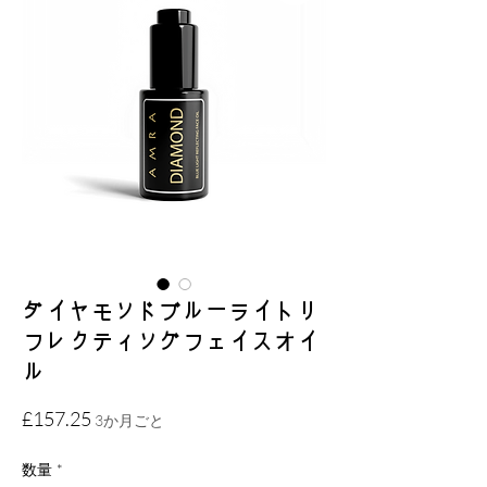
ダイヤモンドブルーライトリ
フレクティングフェイスオイ
ル
価
£157.25
3か月ごと
格
数量
*