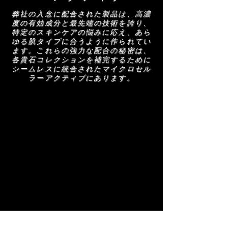
AMRA スキンケア製品を構成する成分のリ
弊社の入念に配合された製品は、高濃
ストは定期的に更新されます (説明を参照)。
度の有効成分と最先端の技術を誇り、
AMRA スキンケア製品を使用する前に、正
特定のスキンケアの悩みに応え、あら
ゆる肌タイプに合うように作られてい
確なリストを確認するためにパッケージに記
ます。これらの強力な配合の秘密は、
載されている成分リストをお読みください。
各貴石コレクションを補完するために
シームレスに統合されたマイクロセル
ラーアクティブにあります。