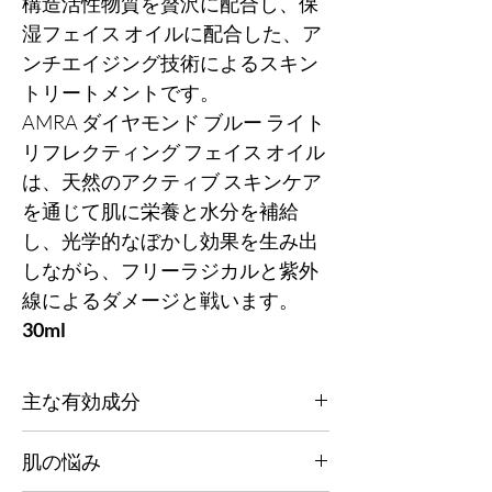
構造活性物質を贅沢に配合し、保
湿フェイス オイルに配合した、ア
ンチエイジング技術によるスキン
トリートメントです。
AMRA ダイヤモンド ブルー ライト
リフレクティング フェイス オイル
は、天然のアクティブ スキンケア
を通じて肌に栄養と水分を補給
し、光学的なぼかし効果を生み出
しながら、フリーラジカルと紫外
線によるダメージと戦います。
30ml
主な有効成分
当社のバイオアクティブ技術により、一日中
肌の悩み
フリーラジカルと戦うように処方されていま
す。光学ぼかし技術により、肌が真に輝きま