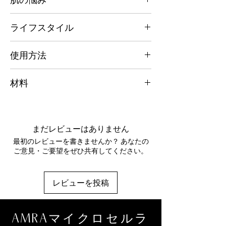
フリーラジカルと戦うように配合されていま
す。
老化の悩み、くすんだ肌、小じわやシワ、ブ
ライフスタイル
ルーライト汚染された肌
細胞の再生とコラーゲンの生成を促進し、肌
をふっくらと明るくし、若々しく真に輝く効
あらゆる都市生活、紫外線が強い環境、汚染
使用方法
果をもたらします。
された環境。
週に 1 ～ 2 回塗布してください。手のひらに
ダイヤモンド粒子が入射光を操作し、肌に微
材料
たっぷりと製品を取り、円を描くように全身
妙な明るさを与える光学ぼかし技術です。
の角質を除去します。温水で洗い流します。
マリスサル（海塩）、カプリル酸／カプリン
AMRA 厳選のボディ ローションを続けてご
ビタミン A - ビタミン A によって放出される
酸トリグリセリド、アカシアデカレンス／ホ
使用ください。
レチノールは、皮膚の最上層の細胞生成を促
ホバ／ヒマワリ種子ワックス／ポリグリセリ
まだレビューはありません
進し、皮膚の明るさと滑らかさを増すのに役
ル-3エステルズ、ラウロイルグルタミン酸ナ
立ちます。また、コラーゲン生成に良い影響
最初のレビューを書きませんか？ あなたの
トリウム、ホホバワックス、グリセリルステ
を与え、ふっくらとした肌になり、色素沈着
ご意見・ご要望をぜひ共有してください。
アレートSE、セテアリルアルコール、クラ
が改善されます。
ンベアビシニカ種子油、ワサビノキ油、ポン
ガミアグラブラ（カランジャ）種子油、香
DEJ アクティブ - 目に見えて滑らかでふっく
レビューを投稿
料、マイカ、CI 77491（二酸化チタン）、
らとした肌のために、このアクティブは真皮
酢酸トコフェロール、ポリメチルシルセスキ
表皮接合部 (DEJ) を刺激し、肌の最適な構造
オキサン、シクロデキストリン、グリセリ
を確保します。
AMRAマイクロセルラ
ン、サリチル酸ベンジル、パルミチン酸レチ