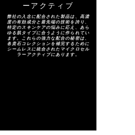
ノール、水、ヒドロキシプロピルシクロデキ
DEJ Active - 細胞活動を調整する配合ペプチ
ーアクティブ
ストリン、パルミトイルトリペプチド-38、
ドである DEJ Active は、コラーゲン組織の
ダイヤモンドパウダー、リモネン、リナロー
弊社の入念に配合された製品は、高濃
修復と再構築を助けます。当社のダイヤモン
ル
度の有効成分と最先端の技術を誇り、
ド コレクションに合わせて調整されてお
特定のスキンケアの悩みに応え、あら
り、肌を引き締めてリフトアップする効果が
ゆる肌タイプに合うように作られてい
AMRA スキンケア製品を構成する成分のリ
あり、肌を輝かせます。
ます。これらの強力な配合の秘密は、
ストは定期的に更新されます (説明を参照)。
各貴石コレクションを補完するために
AMRA スキンケア製品を使用する前に、正
シームレスに統合されたマイクロセル
確なリストを確認するためにパッケージに記
ラーアクティブにあります。
載されている成分リストをお読みください。