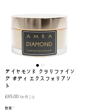
ダイヤモンド クラリファイン
グ ボディ エクスフォリアン
ト
価
£85.00
3か月ごと
格
数量
*