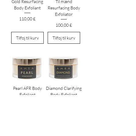
Gold Resurfacing
Til mænd
Body Exfoliant
Resurfacing Body
Exfoliator
Pris
110,00 £
Pris
100,00 £
Tilføj til kurv
Tilføj til kurv
Pearl AFR Body
Diamond Clarifying
Exfoliant
Body Exfoliant
Pris
Pris
95,00 £
100,00 £
Tilføj til kurv
Tilføj til kurv