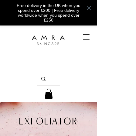
Free delivery in the UK when you
spend over £200 | Free delivery
worldwide when you spend over
£250
EXFOLIATOR