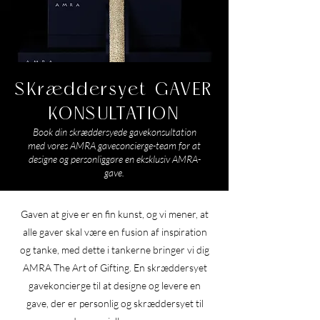
SKræddersyet GAVER
KONSULTATION
Book din skræddersyede gavekonsultation
med vores AMRA gaveconcierge-team for at
designe og personliggøre en eksklusiv AMRA-
gave.
Gaven at give er en fin kunst, og vi mener, at
alle gaver skal være en fusion af inspiration
og tanke, med dette i tankerne bringer vi dig
AMRA The Art of Gifting. En skræddersyet
gavekoncierge til at designe og levere en
gave, der er personlig og skræddersyet til