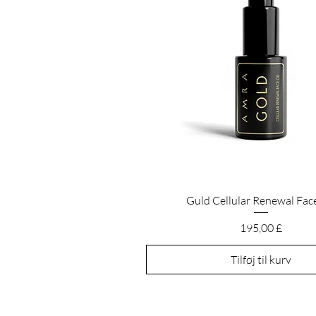
Hurtigvisning
Guld Cellular Renewal Face
Pris
195,00 £
Tilføj til kurv