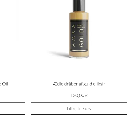
Hurtigvisning
 Oil
Ædle dråber af guld eliksir
Pris
120,00 £
Tilføj til kurv