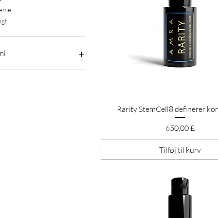
eme
igt
ml
30ml
45ml
50ml
Hurtigvisning
Rarity StemCell8 definerer ko
Pris
650,00 £
Tilføj til kurv