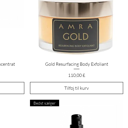
Hurtigvisning
ncentrat
Gold Resurfacing Body Exfoliant
Pris
110,00 £
Tilføj til kurv
Bedst sælger