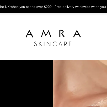
n the UK when you spend over £200 | Free delivery worldwide when you