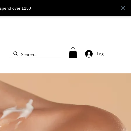
 spend over £250
Log ind