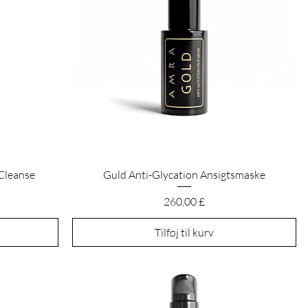
Hurtigvisning
 Cleanse
Guld Anti-Glycation Ansigtsmaske
Pris
260,00 £
Tilføj til kurv