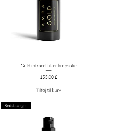
Hurtigvisning
Guld intracellulær kropsolie
Pris
155,00 £
Tilføj til kurv
Bedst sælger