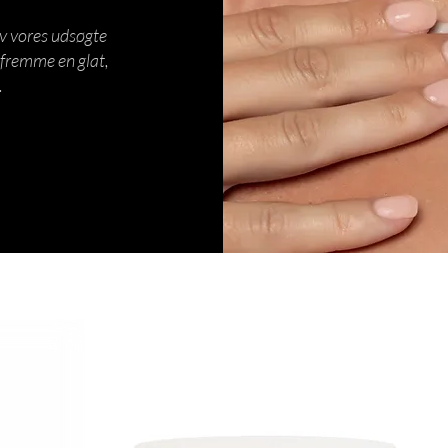
v vores udsøgte
 fremme en glat,
.