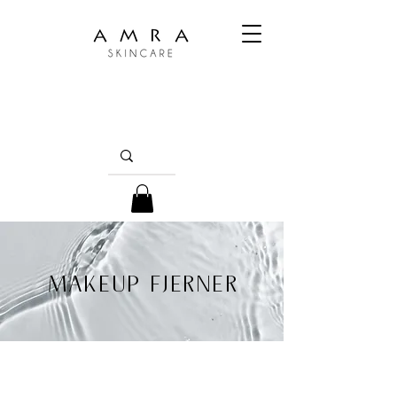
MAKEUP FJERNER
Sig farvel til resterne af dagen med vores
blide makeupfjerner. Denne udsøgte kærtegn