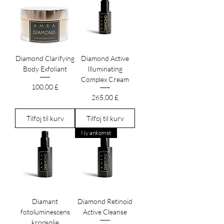
Diamond Clarifying
Diamond Active
Body Exfoliant
Illuminating
Complex Cream
Pris
100,00 £
Pris
265,00 £
Tilføj til kurv
Tilføj til kurv
Ny ankomst
Diamant
Diamond Retinoid
fotoluminescens
Active Cleanse
kropsolie