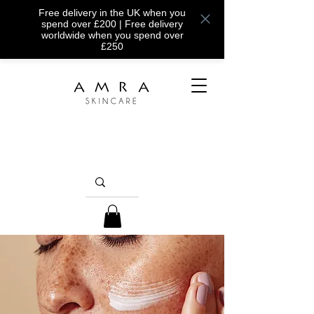
Free delivery in the UK when you
spend over £200 | Free delivery
worldwide when you spend over
£250