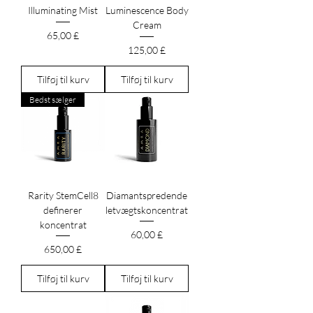
Illuminating Mist
Luminescence Body
Cream
Pris
65,00 £
Pris
125,00 £
Tilføj til kurv
Tilføj til kurv
Bedst sælger
Rarity StemCell8
Diamantspredende
definerer
letvægtskoncentrat
koncentrat
Pris
60,00 £
Pris
650,00 £
Tilføj til kurv
Tilføj til kurv