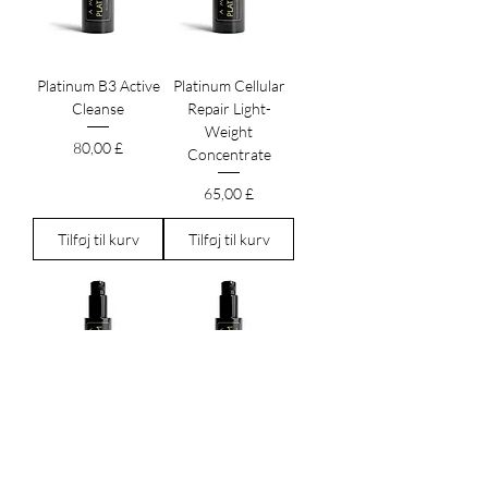
Platinum B3 Active
Platinum Cellular
Cleanse
Repair Light-
Weight
Pris
80,00 £
Concentrate
Pris
65,00 £
Tilføj til kurv
Tilføj til kurv
Platinum Di-Peptide
Platin Di-Peptide
ansigtsmaske
Complex Cream
Pris
Pris
260,00 £
340,00 £