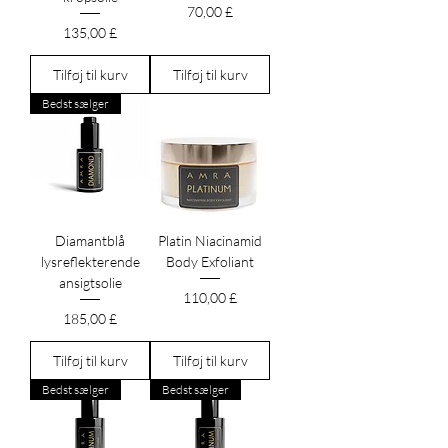
Pris
70,00 £
Pris
135,00 £
Tilføj til kurv
Tilføj til kurv
Bedst sælger
Diamantblå
Platin Niacinamid
lysreflekterende
Body Exfoliant
ansigtsolie
Pris
110,00 £
Pris
185,00 £
Tilføj til kurv
Tilføj til kurv
Bedst sælger
Bedst sælger