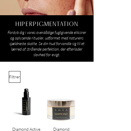
HIPERPIGMENTATION
Fordyb dig i vores overdådige fugtgivende eliksirer
og oplysende ritualer, udformet med naturens
sjældneste skatte. Se din hud forvandle sig til et
lærred af strålende perfektion, der efterlader
sløvhed for evigt.
Filtrer
Diamond Active
Diamond