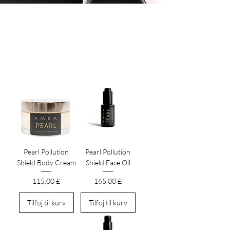
PEARL PPF+
Rensende perle elegance | PPF+ Antioxidant
Synergi | Environmental Shield Technology
Pearl Pollution
Pearl Pollution
Shield Body Cream
Shield Face Oil
Pris
Pris
115,00 £
165,00 £
Tilføj til kurv
Tilføj til kurv