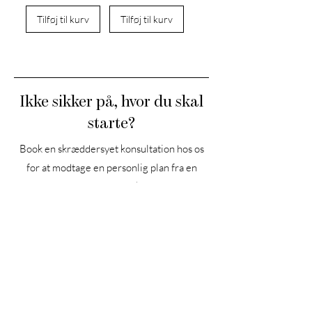
Tilføj til kurv
Tilføj til kurv
Ikke sikker på, hvor du skal
starte?
Book en skræddersyet konsultation hos os
for at modtage en personlig plan fra en
AMRA Hudplejeekspert.
Bestil nu
HEADQUARTERS
Den Gamle Smedje, Melonjorden