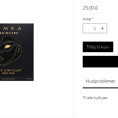
Pris
25,00 £
Antal
*
Tilføj til kurv
Hudproblemer
Til alle hudtyper.