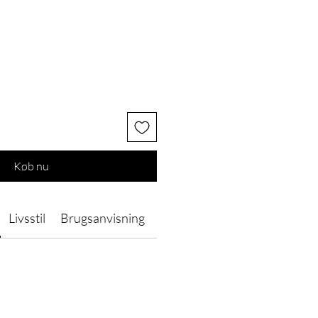
Køb nu
Livsstil
Brugsanvisning
Ingredienser