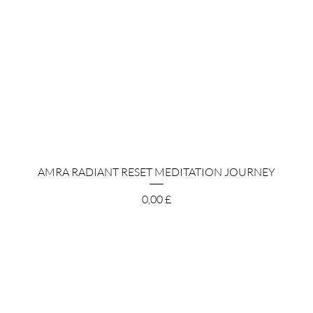
Hurtigvisning
AMRA RADIANT RESET MEDITATION JOURNEY
Pris
0,00 £