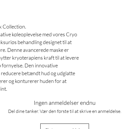
k Collection.
ative køleoplevelse med vores Cryo
ksuriøs behandling designet til at
isere. Denne avancerede maske er
ter kryoterapiens kraft til at levere
b fornyelse. Den innovative
t reducere betændt hud og udglatte
rerer og konturerer huden for at
int.
Ingen anmeldelser endnu
Del dine tanker. Vær den første til at skrive en anmeldelse.