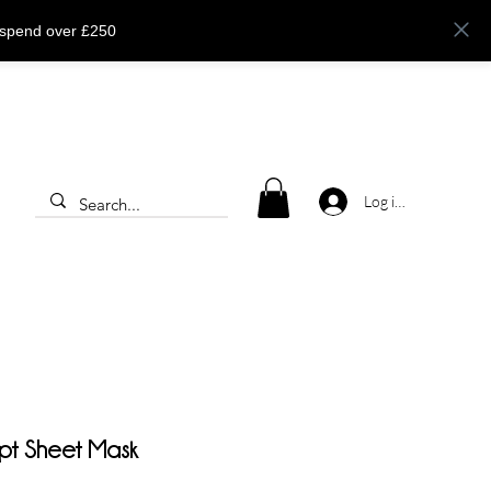
 spend over £250
Log ind
lpt Sheet Mask