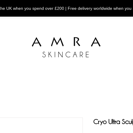
n the UK when you spend over £200 | Free delivery worldwide when you
Cryo Ultra Scu