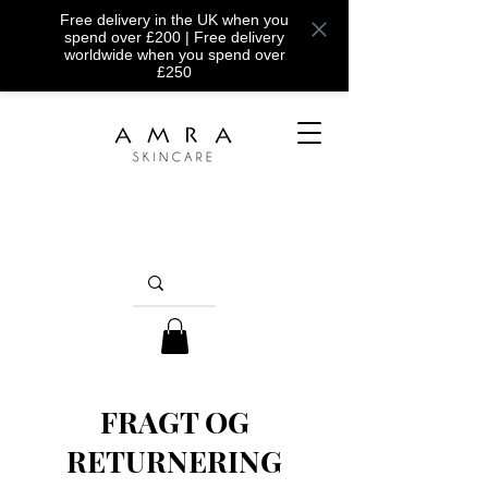
Free delivery in the UK when you
spend over £200 | Free delivery
worldwide when you spend over
£250
FRAGT OG
RETURNERING