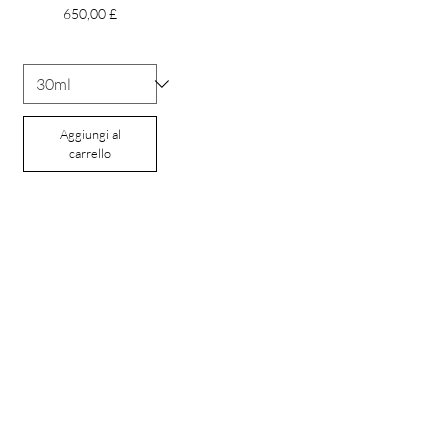
Prezzo
650,00 £
Aggiungi al
carrello