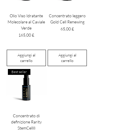
Olio Viso Idratante
Concentrato leggero
Molecolare al Caviale
Gold Cell Renewing
Verde
Prezzo
65,00 £
Prezzo
165,00 £
Aggiungi al
Aggiungi al
carrello
carrello
Best seller
Concentrato di
definizione Rarity
StemCell8