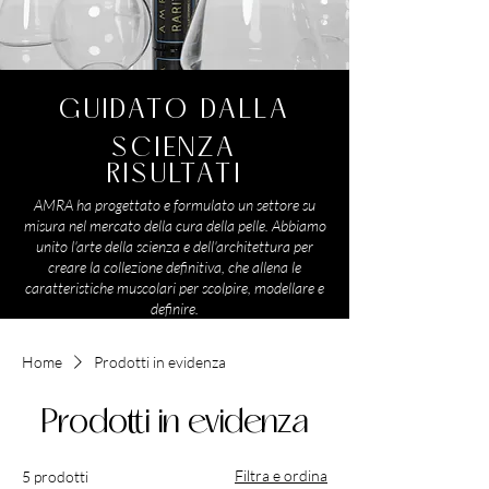
GUIDATO DALLA
SCIENZA
RISULTATI
AMRA ha progettato e formulato un settore su
misura nel mercato della cura della pelle. Abbiamo
unito l'arte della scienza e dell'architettura per
creare la collezione definitiva, che allena le
caratteristiche muscolari per scolpire, modellare e
definire.
Home
Prodotti in evidenza
Prodotti in evidenza
Filtra e ordina
5 prodotti