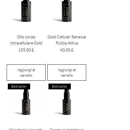
Olio corpo
Gold Cellular Renewal
intracellulare Gold
Pulizia Attiva
Prezzo
Prezzo
155,00 £
80,00 £
Aggiungi al
Aggiungi al
carrello
carrello
Best seller
Best seller
Maschera viso anti-
Crema al complesso