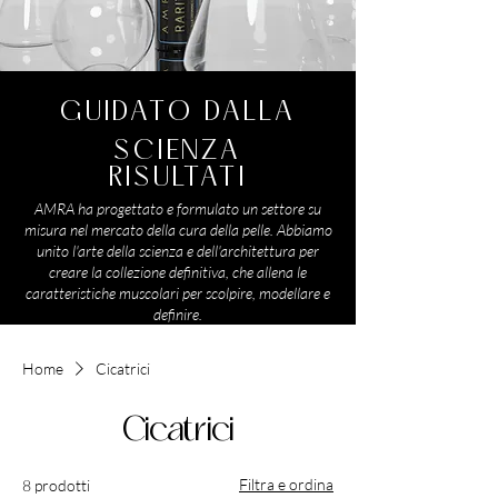
GUIDATO DALLA
SCIENZA
RISULTATI
AMRA ha progettato e formulato un settore su
misura nel mercato della cura della pelle. Abbiamo
unito l'arte della scienza e dell'architettura per
creare la collezione definitiva, che allena le
caratteristiche muscolari per scolpire, modellare e
definire.
Home
Cicatrici
Cicatrici
Filtra e ordina
8 prodotti