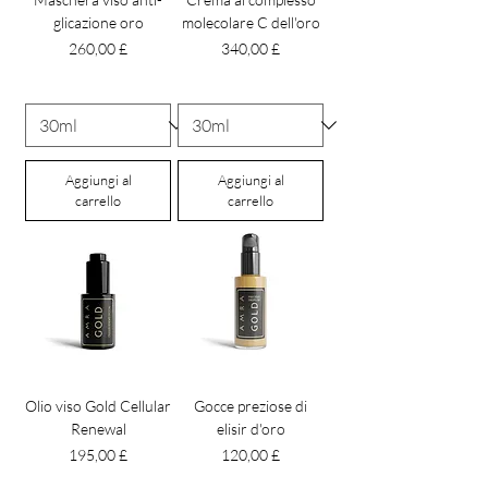
glicazione oro
molecolare C dell'oro
Prezzo
Prezzo
260,00 £
340,00 £
Aggiungi al
Aggiungi al
carrello
carrello
Olio viso Gold Cellular
Gocce preziose di
Renewal
elisir d'oro
Prezzo
Prezzo
195,00 £
120,00 £