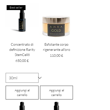
Best seller
Concentrato di
Esfoliante corpo
definizione Rarity
rigenerante all'oro
StemCell8
Prezzo
110,00 £
Prezzo
650,00 £
Aggiungi al
Aggiungi al
carrello
carrello