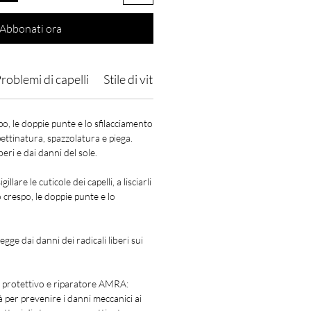
Abbonati ora
roblemi di capelli
Stile di vita
Istruzioni per l'uso
Ingr
po, le doppie punte e lo sfilacciamento
pettinatura, spazzolatura e piega.
beri e dai danni del sole.
illare le cuticole dei capelli, a lisciarli
o crespo, le doppie punte e lo
gge dai danni dei radicali liberi sui
 protettivo e riparatore AMRA:
à per prevenire i danni meccanici ai