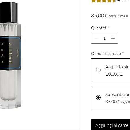
Prezzo
85,00 £
ogni 3 mesi
Quantità
*
Opzioni di prezzo
*
Acquisto si
100,00 £
Subscribe a
85,00 £
ogni 3
Aggiungi al carrel