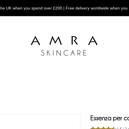
n the UK when you spend over £200 | Free delivery worldwide when you
Essenza per cap
Sulla base di 2 rec
4.5 | 2