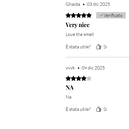
Ghaida
•
03 dic 2025
Valutazione 5 stelle su 5.
Verificato
Very nice
Love the smell
È stata utile?
Sì
vvvk
•
09 dic 2025
Valutazione 4 stelle su 5.
NA
Na
È stata utile?
Sì