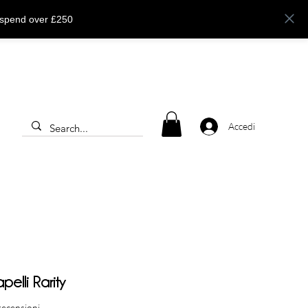
 spend over £250
Accedi
elli Rarity
ensioni, la valutazione è 4.5 su cinque stelle
 recensioni