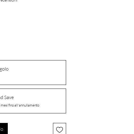
ngolo
nd Save
 mesi fino all'annullamento
lo