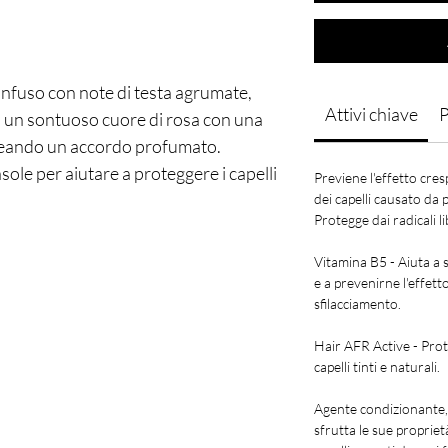
nfuso con note di testa agrumate,
Attivi chiave
P
 un sontuoso cuore di rosa con una
reando un accordo profumato.
sole per aiutare a proteggere i capelli
Previene l'effetto cres
dei capelli causato da 
Protegge dai radicali li
Vitamina B5 - Aiuta a sig
e a prevenirne l'effett
sfilacciamento.
Hair AFR Active - Prote
capelli tinti e naturali.
Agente condizionante,
sfrutta le sue propriet