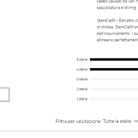
capelli causati da vari 
spazzolatura e styling.
StemCell8 - Estratto da
orchidea, StemCell8 pro
dall'inquinamento. I suo
allineano perfettament
5 stelle
4 stelle
3 stelle
2 stelle
1 stella
Filtra per valutazione:
Tutte le stelle