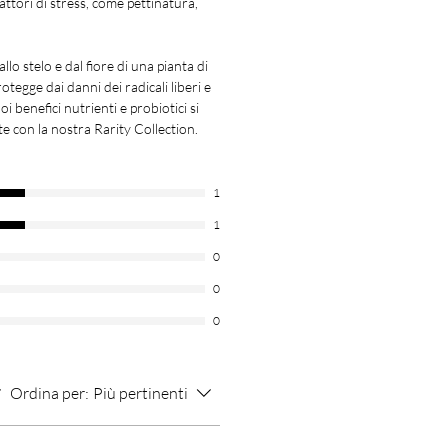
fattori di stress, come pettinatura,
llo stelo e dal fiore di una pianta di
tegge dai danni dei radicali liberi e
i benefici nutrienti e probiotici si
e con la nostra Rarity Collection.
1
1
0
0
0
Ordina per:
Più pertinenti