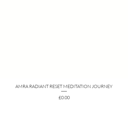
クイックビュー
AMRA RADIANT RESET MEDITATION JOURNEY
価格
£0.00