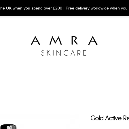
n the UK when you spend over £200 | Free delivery worldwide when you
Gold Active Re