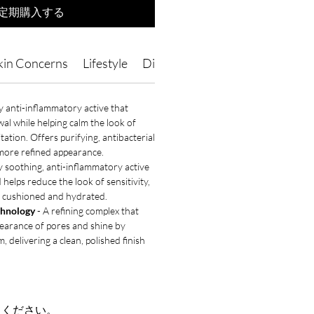
定期購入する
kin Concerns
Lifestyle
Directions of Use
Ingredients
y anti-inflammatory active that
wal while helping calm the look of
itation. Offers purifying, antibacterial
 more refined appearance.
y soothing, anti-inflammatory active
helps reduce the look of sensitivity,
sh, cushioned and hydrated.
chnology
- A refining complex that
pearance of pores and shine by
 delivering a clean, polished finish
てください。