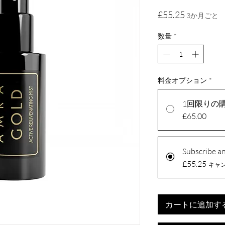
価
£55.25
3か月ごと
格
数量
*
料金オプション
*
1回限りの
£65.00
Subscribe a
£55.25
キャ
カートに追加す