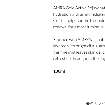
AMRA Gold Active Rejuvenati
hydration with an immediate r
Gold, it helps soothe the look
renewal for a more luminous,
Finished with AMRA’s signat
layered with bright citrus, a
this fine mist leaves skin deli
refreshed throughout the day
100ml
最初のレビ