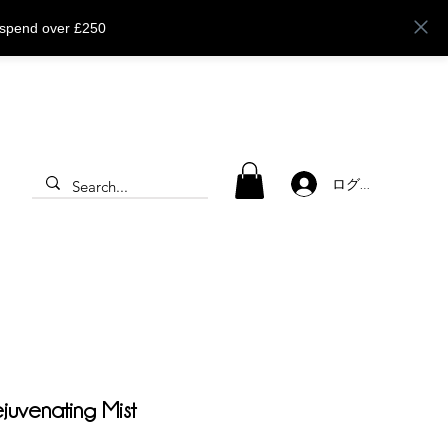
 spend over £250
ログイン
juvenating Mist