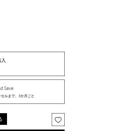
購入
nd Save
ンセルまで、3か月ごと
る