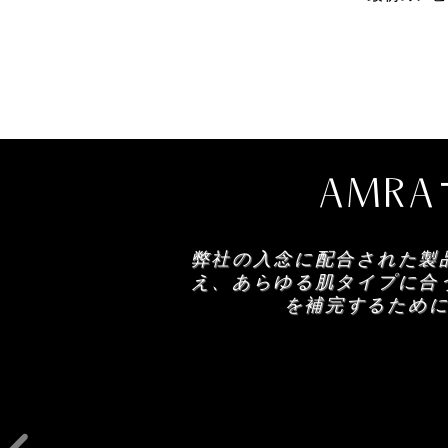
AMR
弊社の入念に配合された製
え、あらゆる肌タイプに合
を補完するため